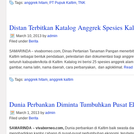
Tags:
anggrek hitam
,
PT Pupuk Kaltim
,
TNK
Distan Terbitkan Katalog Anggrek Spesies Ka
March 10, 2013
by
admin
Filed under
Berita
SAMARINDA – vivaborneo.com, Dinas Pertanian Tanaman Pangan menerbitk
Kaltim sebagai bentuk pendataan, pelestarian dan dokumentasi bagi anggr
seluruh kabupaten/kota di Kaltim. Katalog ini berisi 25 spesies anggrek ala
gambar, nama latin, nama daerah, cara perbanyakan, dan agloklimat.
Read 
Tags:
anggrek hitam
,
anggrek kaltim
Dunia Perbankan Diminta Tumbuhkan Pusat E
March 1, 2013
by
admin
Filed under
Berita
SAMARINDA – vivaborneo.com,
Dunia perbankan di Kaltim baik swasta da
menghadirkan kantor cabang di pusat-pusat pertumbuhan ekonomi, terutama 