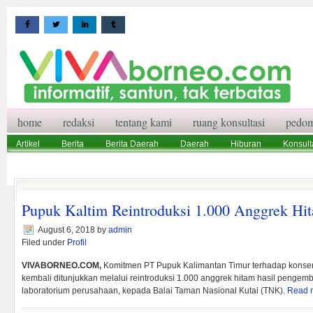
home
redaksi
tentang kami
ruang konsultasi
pedom
Artikel
Berita
Berita Daerah
Daerah
Hiburan
Konsult
Wisata
Pedoman Media Siber
Redaksi
Ruang Konsultasi
Pupuk Kaltim Reintroduksi 1.000 Anggrek Hi
August 6, 2018
by
admin
Filed under
Profil
VIVABORNEO.COM,
Komitmen PT Pupuk Kalimantan Timur terhadap konser
kembali ditunjukkan melalui reintroduksi 1.000 anggrek hitam hasil pengemb
laboratorium perusahaan, kepada Balai Taman Nasional Kutai (TNK).
Read 