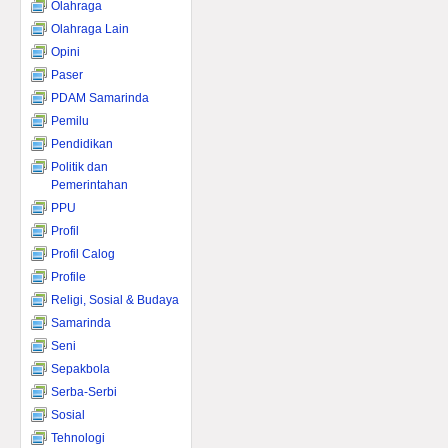
Olahraga
Olahraga Lain
Opini
Paser
PDAM Samarinda
Pemilu
Pendidikan
Politik dan
Pemerintahan
PPU
Profil
Profil Calog
Profile
Religi, Sosial & Budaya
Samarinda
Seni
Sepakbola
Serba-Serbi
Sosial
Tehnologi