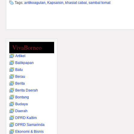
Tags:
antikoagulan
,
Kapsaisin
,
khasiat cabai
,
sambal tomat
VivaBorneo
Artikel
Balikpapan
Batu
Berau
Berita
Berita Daerah
Bontang
Budaya
Daerah
DPRD Kaltim
DPRD Samarinda
Ekonomi & Bisnis