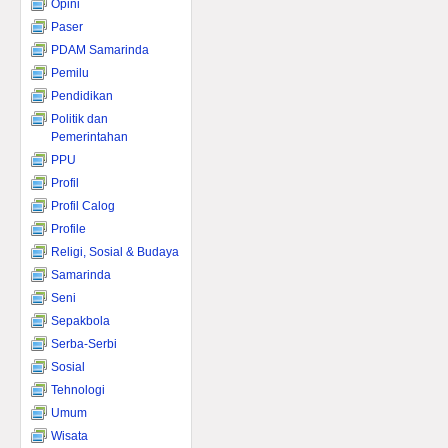
Opini
Paser
PDAM Samarinda
Pemilu
Pendidikan
Politik dan
Pemerintahan
PPU
Profil
Profil Calog
Profile
Religi, Sosial & Budaya
Samarinda
Seni
Sepakbola
Serba-Serbi
Sosial
Tehnologi
Umum
Wisata