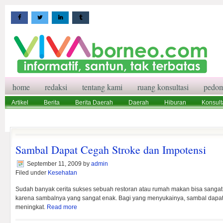
home
redaksi
tentang kami
ruang konsultasi
pedom
Artikel
Berita
Berita Daerah
Daerah
Hiburan
Konsult
Wisata
Pedoman Media Siber
Redaksi
Ruang Konsultasi
Sambal Dapat Cegah Stroke dan Impotensi
September 11, 2009
by
admin
Filed under
Kesehatan
Sudah banyak cerita sukses sebuah restoran atau rumah makan bisa sangat
karena sambalnya yang sangat enak. Bagi yang menyukainya, sambal dapa
meningkat.
Read more