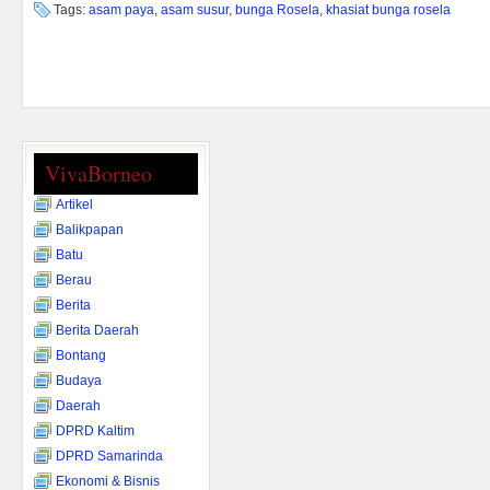
Tags:
asam paya
,
asam susur
,
bunga Rosela
,
khasiat bunga rosela
VivaBorneo
Artikel
Balikpapan
Batu
Berau
Berita
Berita Daerah
Bontang
Budaya
Daerah
DPRD Kaltim
DPRD Samarinda
Ekonomi & Bisnis