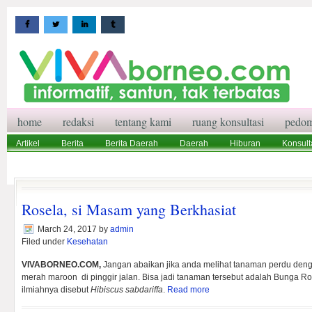
home
redaksi
tentang kami
ruang konsultasi
pedom
Artikel
Berita
Berita Daerah
Daerah
Hiburan
Konsult
Wisata
Pedoman Media Siber
Redaksi
Ruang Konsultasi
Rosela, si Masam yang Berkhasiat
March 24, 2017
by
admin
Filed under
Kesehatan
VIVABORNEO.COM,
Jangan abaikan jika anda melihat tanaman perdu den
merah maroon di pinggir jalan. Bisa jadi tanaman tersebut adalah Bunga 
ilmiahnya disebut
Hibiscus sabdariffa
.
Read more