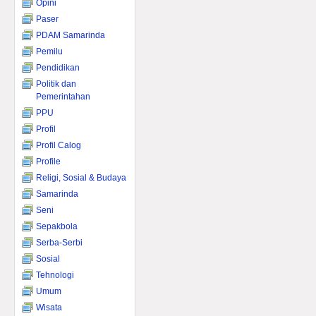
Opini
Paser
PDAM Samarinda
Pemilu
Pendidikan
Politik dan
Pemerintahan
PPU
Profil
Profil Calog
Profile
Religi, Sosial & Budaya
Samarinda
Seni
Sepakbola
Serba-Serbi
Sosial
Tehnologi
Umum
Wisata