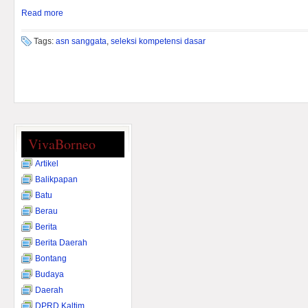
Read more
Tags:
asn sanggata
,
seleksi kompetensi dasar
VivaBorneo
Artikel
Balikpapan
Batu
Berau
Berita
Berita Daerah
Bontang
Budaya
Daerah
DPRD Kaltim