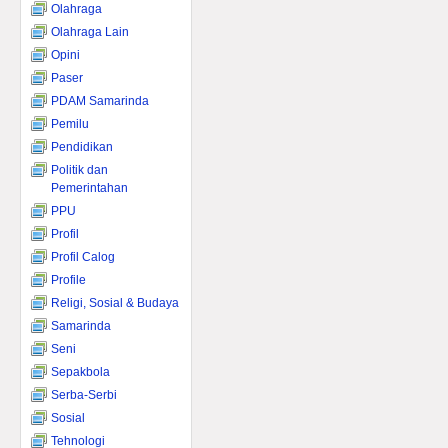
Olahraga
Olahraga Lain
Opini
Paser
PDAM Samarinda
Pemilu
Pendidikan
Politik dan
Pemerintahan
PPU
Profil
Profil Calog
Profile
Religi, Sosial & Budaya
Samarinda
Seni
Sepakbola
Serba-Serbi
Sosial
Tehnologi