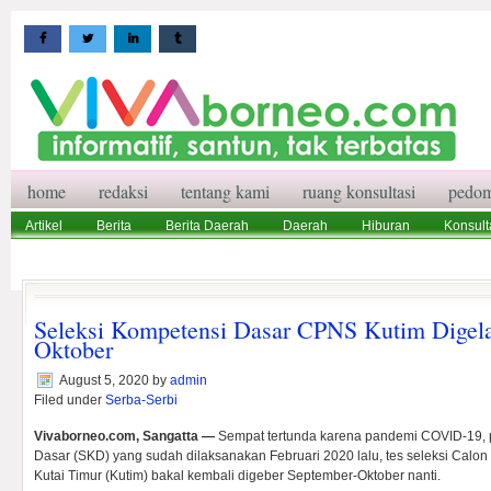
home
redaksi
tentang kami
ruang konsultasi
pedom
Artikel
Berita
Berita Daerah
Daerah
Hiburan
Konsult
Wisata
Pedoman Media Siber
Redaksi
Ruang Konsultasi
Seleksi Kompetensi Dasar CPNS Kutim Digela
Oktober
August 5, 2020
by
admin
Filed under
Serba-Serbi
Vivaborneo.com, Sangatta —
Sempat tertunda karena pandemi COVID-19, 
Dasar (SKD) yang sudah dilaksanakan Februari 2020 lalu, tes seleksi Calon
Kutai Timur (Kutim) bakal kembali digeber September-Oktober nanti.