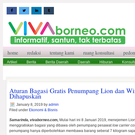
home
redaksi
tentang kami
ruang konsultasi
pedom
Artikel
Berita
Berita Daerah
Daerah
Hiburan
Konsult
Wisata
Pedoman Media Siber
Redaksi
Ruang Konsultasi
Aturan Bagasi Gratis Penumpang Lion dan Wi
Dihapuskan
January 8, 2019
by
admin
Filed under
Ekonomi & Bisnis
Samarinda, vivaborneo.com,
Mulai hari ini 8 Januari 2019, menejemen Lion 
menggratiskan bagasi yang dibawa oleh penumpang pesawat
low carrier co
penumpang hanya diperbolehkan membawa barang seberat 7 kilogram saja