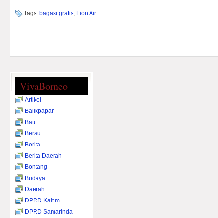
Tags:
bagasi gratis
,
Lion Air
VivaBorneo
Artikel
Balikpapan
Batu
Berau
Berita
Berita Daerah
Bontang
Budaya
Daerah
DPRD Kaltim
DPRD Samarinda