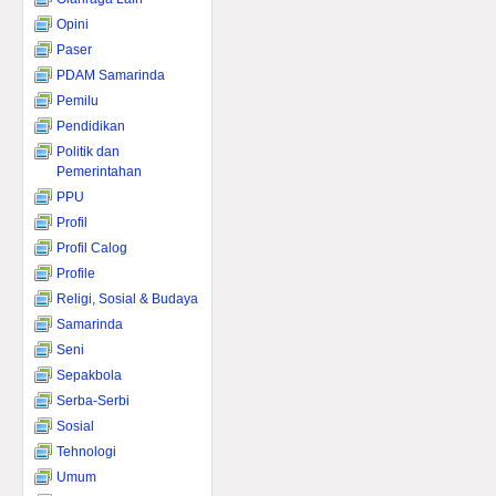
Opini
Paser
PDAM Samarinda
Pemilu
Pendidikan
Politik dan
Pemerintahan
PPU
Profil
Profil Calog
Profile
Religi, Sosial & Budaya
Samarinda
Seni
Sepakbola
Serba-Serbi
Sosial
Tehnologi
Umum