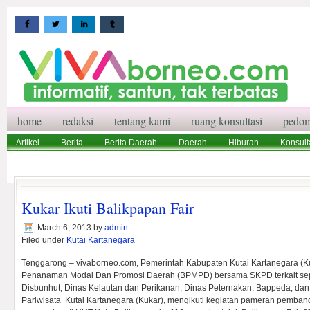
home
redaksi
tentang kami
ruang konsultasi
pedom
Artikel
Berita
Berita Daerah
Daerah
Hiburan
Konsult
Wisata
Pedoman Media Siber
Redaksi
Ruang Konsultasi
Kukar Ikuti Balikpapan Fair
March 6, 2013
by
admin
Filed under
Kutai Kartanegara
Tenggarong – vivaborneo.com, Pemerintah Kabupaten Kutai Kartanegara (K
Penanaman Modal Dan Promosi Daerah (BPMPD) bersama SKPD terkait sepe
Disbunhut, Dinas Kelautan dan Perikanan, Dinas Peternakan, Bappeda, da
Pariwisata Kutai Kartanegara (Kukar), mengikuti kegiatan pameran pemba