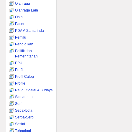
Olahraga
Olahraga Lain
Opini
Paser
PDAM Samarinda
Pemilu
Pendidikan
Politik dan
Pemerintahan
PPU
Profil
Profil Calog
Profile
Religi, Sosial & Budaya
Samarinda
Seni
Sepakbola
Serba-Serbi
Sosial
Tehnologi