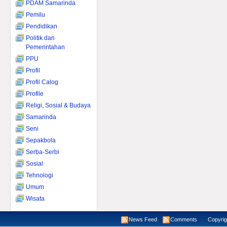
PDAM Samarinda
Pemilu
Pendidikan
Politik dan
Pemerintahan
PPU
Profil
Profil Calog
Profile
Religi, Sosial & Budaya
Samarinda
Seni
Sepakbola
Serba-Serbi
Sosial
Tehnologi
Umum
Wisata
News Feed
Comments
Copyright ©