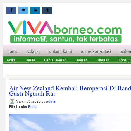
home
redaksi
tentang kami
ruang konsultasi
pedom
Artikel
Berita
Berita Daerah
Daerah
Hiburan
Konsult
Wisata
Pedoman Media Siber
Redaksi
Ruang Konsultasi
Air New Zealand Kembali Beroperasi Di Banda
Gusti Ngurah Rai
March 31, 2023
by
admin
Filed under
Berita