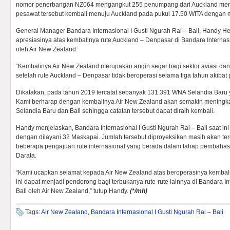
nomor penerbangan NZ064 mengangkut 255 penumpang dari Auckland men
pesawat tersebut kembali menuju Auckland pada pukul 17.50 WITA denga
General Manager Bandara Internasional I Gusti Ngurah Rai – Bali, Handy 
apresiasinya atas kembalinya rute Auckland – Denpasar di Bandara Internasi
oleh Air New Zealand.
“Kembalinya Air New Zealand merupakan angin segar bagi sektor aviasi dan p
setelah rute Auckland – Denpasar tidak beroperasi selama tiga tahun akibat 
Dikatakan, pada tahun 2019 tercatat sebanyak 131.391 WNA Selandia Baru 
Kami berharap dengan kembalinya Air New Zealand akan semakin meningkat
Selandia Baru dan Bali sehingga catatan tersebut dapat diraih kembali.
Handy menjelaskan, Bandara Internasional I Gusti Ngurah Rai – Bali saat ini
dengan dilayani 32 Maskapai. Jumlah tersebut diproyeksikan masih akan teru
beberapa pengajuan rute internasional yang berada dalam tahap pembaha
Darata.
“Kami ucapkan selamat kepada Air New Zealand atas beroperasinya kembali 
ini dapat menjadi pendorong bagi terbukanya rute-rute lainnya di Bandara In
Bali oleh Air New Zealand,” tutup Handy.
(*/mh)
Tags:
Air New Zealand
,
Bandara Internasional I Gusti Ngurah Rai – Bali