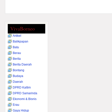
VivaBorneo
Artikel
Balikpapan
Batu
Berau
Berita
Berita Daerah
Bontang
Budaya
Daerah
DPRD Kaltim
DPRD Samarinda
Ekonomi & Bisnis
Erau
Gaya Hidup