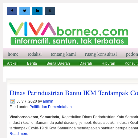
home
redaksi
tentang kami
ruang konsultasi
pedom
Artikel
Berita
Berita Daerah
Daerah
Hiburan
Konsult
Wisata
Pedoman Media Siber
Redaksi
Ruang Konsultasi
Dinas Perindustrian Bantu IKM Terdampak C
July 7, 2020
by
admin
Filed under
Politik dan Pemerintahan
Vivaborneo.com, Samarinda,
Kepedulian Dinas Perindustrian Kota Samar
industri kecil di Samarinda patut diacungi jempol. Betapa tidak, Industri Ke
terdampak Covid-19 di Kota Samarinda mendapatkan bantuan berupa bahan 
Read more