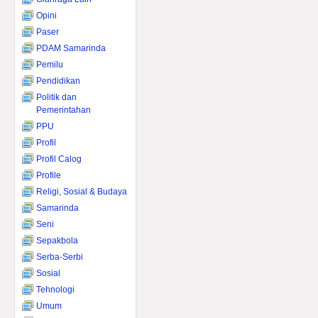
Opini
Paser
PDAM Samarinda
Pemilu
Pendidikan
Politik dan
Pemerintahan
PPU
Profil
Profil Calog
Profile
Religi, Sosial & Budaya
Samarinda
Seni
Sepakbola
Serba-Serbi
Sosial
Tehnologi
Umum