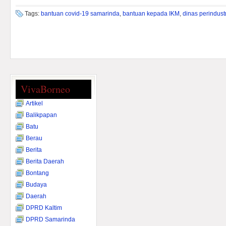
Tags:
bantuan covid-19 samarinda
,
bantuan kepada IKM
,
dinas perindust
VivaBorneo
Artikel
Balikpapan
Batu
Berau
Berita
Berita Daerah
Bontang
Budaya
Daerah
DPRD Kaltim
DPRD Samarinda