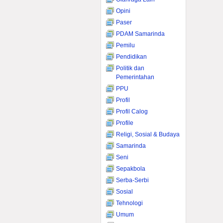
Opini
Paser
PDAM Samarinda
Pemilu
Pendidikan
Politik dan
Pemerintahan
PPU
Profil
Profil Calog
Profile
Religi, Sosial & Budaya
Samarinda
Seni
Sepakbola
Serba-Serbi
Sosial
Tehnologi
Umum