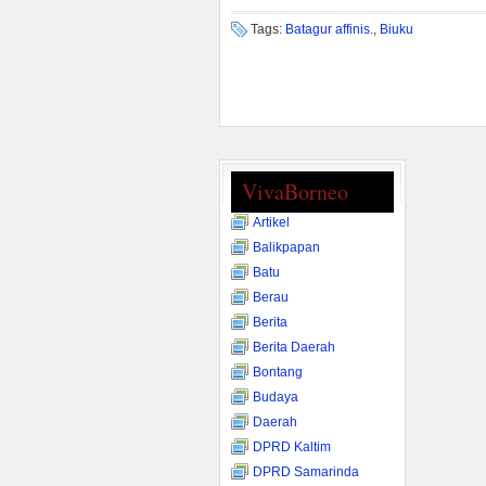
Tags:
Batagur affinis.
,
Biuku
VivaBorneo
Artikel
Balikpapan
Batu
Berau
Berita
Berita Daerah
Bontang
Budaya
Daerah
DPRD Kaltim
DPRD Samarinda