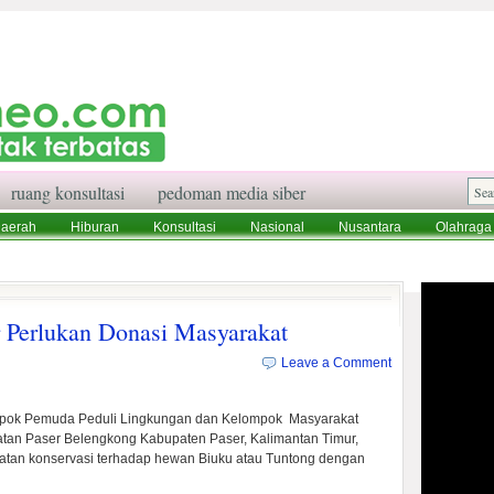
ruang konsultasi
pedoman media siber
aerah
Hiburan
Konsultasi
Nasional
Nusantara
Olahraga
aksi
Ruang Konsultasi
Tentang Kami
r Perlukan Donasi Masyarakat
Leave a Comment
ok Pemuda Peduli Lingkungan dan Kelompok Masyarakat
atan Paser Belengkong Kabupaten Paser, Kalimantan Timur,
atan konservasi terhadap hewan Biuku atau Tuntong dengan