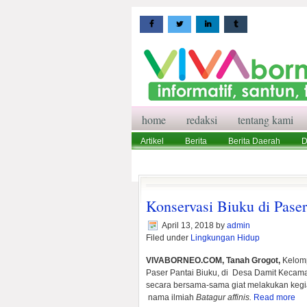
home
redaksi
tentang kami
Artikel
Berita
Berita Daerah
D
Wisata
Pedoman Media Siber
Red
Konservasi Biuku di Pase
April 13, 2018
by
admin
Filed under
Lingkungan Hidup
VIVABORNEO.COM, Tanah Grogot,
Kelomp
Paser Pantai Biuku, di Desa Damit Kecam
secara bersama-sama giat melakukan kegi
nama ilmiah
Batagur affinis.
Read more