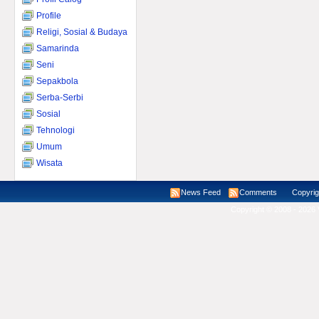
Profile
Religi, Sosial & Budaya
Samarinda
Seni
Sepakbola
Serba-Serbi
Sosial
Tehnologi
Umum
Wisata
News Feed
Comments
Copyright ©
Copyright © 2008 - 2026 