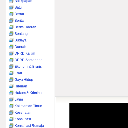
Balikpapan
Batu
Berau
Berita
Berita Daerah
Bontang
Budaya
Daerah
DPRD Kaltim
DPRD Samarinda
Ekonomi & Bisnis
Erau
Gaya Hidup
Hiburan
Hukum & Kriminal
Jatim
Kalimantan Timur
Kesehatan
Konsultasi
Konsultasi Remaja