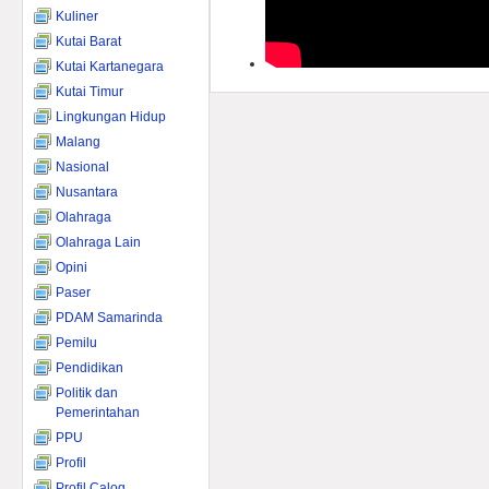
Kuliner
Kutai Barat
Kutai Kartanegara
Kutai Timur
Lingkungan Hidup
Malang
Nasional
Nusantara
Olahraga
Olahraga Lain
Opini
Paser
PDAM Samarinda
Pemilu
Pendidikan
Politik dan
Pemerintahan
PPU
Profil
Profil Calog