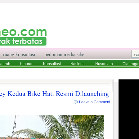
ruang konsultasi
pedoman media siber
aerah
Hiburan
Konsultasi
Nasional
Nusantara
Olahraga
aksi
Ruang Konsultasi
Tentang Kami
sey Kedua Bike Hati Resmi Dilaunching
Leave a Comment