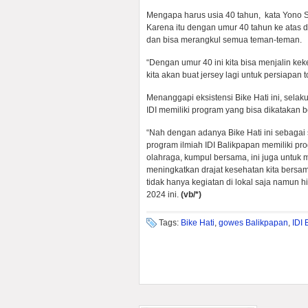
Mengapa harus usia 40 tahun, kata Yono Su
Karena itu dengan umur 40 tahun ke atas d
dan bisa merangkul semua teman-teman.
“Dengan umur 40 ini kita bisa menjalin kek
kita akan buat jersey lagi untuk persiapan 
Menanggapi eksistensi Bike Hati ini, selak
IDI memiliki program yang bisa dikatakan 
“Nah dengan adanya Bike Hati ini sebagai 
program ilmiah IDI Balikpapan memiliki pr
olahraga, kumpul bersama, ini juga untuk 
meningkatkan drajat kesehatan kita bersam
tidak hanya kegiatan di lokal saja namun h
2024 ini.
(vb/*)
Tags:
Bike Hati
,
gowes Balikpapan
,
IDI 