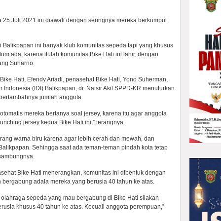
a 25 Juli 2021 ini diawali dengan seringnya mereka berkumpul
di Balikpapan ini banyak klub komunitas sepeda tapi yang khusus
um ada, karena itulah komunitas Bike Hati ini lahir, dengan
rang Suharno.
Bike Hati, Efendy Ariadi, penasehat Bike Hati, Yono Suherman,
r Indonesia (IDI) Balikpapan, dr. Natsir Akil SPPD-KR menuturkan
an bertambahnya jumlah anggota.
omatis mereka bertanya soal jersey, karena itu agar anggota
aunching jersey kedua Bike Hati ini,” terangnya.
rang warna biru karena agar lebih cerah dan mewah, dan
a Balikpapan. Sehingga saat ada teman-teman pindah kota tetap
 sambungnya.
sehat Bike Hati menerangkan, komunitas ini dibentuk dengan
lh bergabung adala mereka yang berusia 40 tahun ke atas.
 olahraga sepeda yang mau bergabung di Bike Hati silakan
rusia khusus 40 tahun ke atas. Kecuali anggota perempuan,”