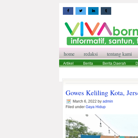
home
redaksi
tentang kami
Artikel
Berita
Berita Daerah
D
Wisata
Pedoman Media Siber
Red
Gowes Keliling Kota, Jer
March 6, 2022
by
admin
Filed under
Gaya Hidup