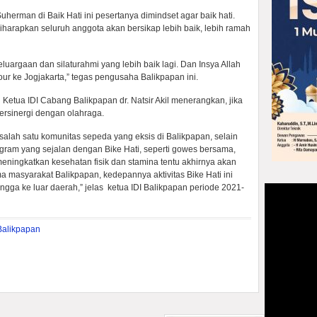
herman di Baik Hati ini pesertanya dimindset agar baik hati.
iharapkan seluruh anggota akan bersikap lebih baik, lebih ramah
eluargaan dan silaturahmi yang lebih baik lagi. Dan Insya Allah
tour ke Jogjakarta,” tegas pengusaha Balikpapan ini.
u Ketua IDI Cabang Balikpapan dr. Natsir Akil menerangkan, jika
bersinergi dengan olahraga.
salah satu komunitas sepeda yang eksis di Balikpapan, selain
ogram yang sejalan dengan Bike Hati, seperti gowes bersama,
meningkatkan kesehatan fisik dan stamina tentu akhirnya akan
a masyarakat Balikpapan, kedepannya aktivitas Bike Hati ini
ingga ke luar daerah,” jelas ketua IDI Balikpapan periode 2021-
Balikpapan