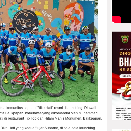
ua komunitas sepeda “Bike Hati” resmi dilaunching. Diawali
kota Balikpapan, komunitas yang dikomandoi oleh Muhammad
ti di restaurant Tip Top dan Hitam Manis Monumen, Balikpapan.
 Bike Hati yang kedua,” ujar Suharno, di sela-sela launching