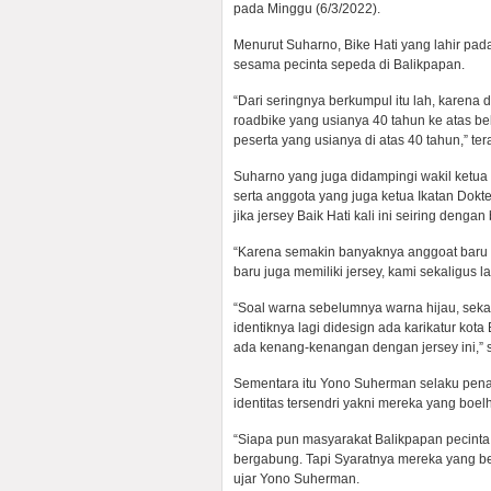
pada Minggu (6/3/2022).
Menurut Suharno, Bike Hati yang lahir pad
sesama pecinta sepeda di Balikpapan.
“Dari seringnya berkumpul itu lah, karena 
roadbike yang usianya 40 tahun ke atas bel
peserta yang usianya di atas 40 tahun,” te
Suharno yang juga didampingi wakil ketua 
serta anggota yang juga ketua Ikatan Dokte
jika jersey Baik Hati kali ini seiring deng
“Karena semakin banyaknya anggoat baru ot
baru juga memiliki jersey, kami sekaligus l
“Soal warna sebelumnya warna hijau, seka
identiknya lagi didesign ada karikatur kot
ada kenang-kenangan dengan jersey ini,”
Sementara itu Yono Suherman selaku pena
identitas tersendri yakni mereka yang boe
“Siapa pun masyarakat Balikpapan pecinta
bergabung. Tapi Syaratnya mereka yang be
ujar Yono Suherman.