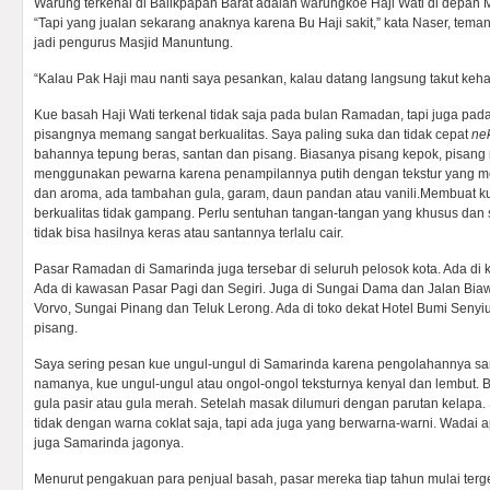
Warung terkenal di Balikpapan Barat adalah warungkoe Haji Wati di depan
“Tapi yang jualan sekarang anaknya karena Bu Haji sakit,” kata Naser, teman
jadi pengurus Masjid Manuntung.
“Kalau Pak Haji mau nanti saya pesankan, kalau datang langsung takut keh
Kue basah Haji Wati terkenal tidak saja pada bulan Ramadan, tapi juga pada
pisangnya memang sangat berkualitas. Saya paling suka dan tidak cepat
ne
bahannya tepung beras, santan dan pisang. Biasanya pisang kepok, pisang r
menggunakan pewarna karena penampilannya putih dengan tekstur yang 
dan aroma, ada tambahan gula, garam, daun pandan atau vanili.Membuat k
berkualitas tidak gampang. Perlu sentuhan tangan-tangan yang khusus da
tidak bisa hasilnya keras atau santannya terlalu cair.
Pasar Ramadan di Samarinda juga tersebar di seluruh pelosok kota. Ada d
Ada di kawasan Pasar Pagi dan Segiri. Juga di Sungai Dama dan Jalan Bi
Vorvo, Sungai Pinang dan Teluk Lerong. Ada di toko dekat Hotel Bumi Senyiu
pisang.
Saya sering pesan kue ungul-ungul di Samarinda karena pengolahannya sa
namanya, kue ungul-ungul atau ongol-ongol teksturnya kenyal dan lembut.
gula pasir atau gula merah. Setelah masak dilumuri dengan parutan kelapa.
tidak dengan warna coklat saja, tapi ada juga yang berwarna-warni. Wadai 
juga Samarinda jagonya.
Menurut pengakuan para penjual basah, pasar mereka tiap tahun mulai ter