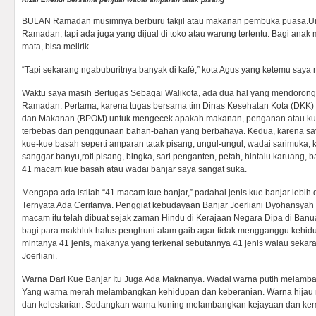
BULAN Ramadan musimnya berburu takjil atau makanan pembuka puasa.Um
Ramadan, tapi ada juga yang dijual di toko atau warung tertentu. Bagi anak
mata, bisa melirik.
“Tapi sekarang ngabuburitnya banyak di kafé,” kota Agus yang ketemu saya 
Waktu saya masih Bertugas Sebagai Walikota, ada dua hal yang mendorong
Ramadan. Pertama, karena tugas bersama tim Dinas Kesehatan Kota (DKK
dan Makanan (BPOM) untuk mengecek apakah makanan, penganan atau kue
terbebas dari penggunaan bahan-bahan yang berbahaya. Kedua, karena 
kue-kue basah seperti amparan tatak pisang, ungul-ungul, wadai sarimuka, kue
sanggar banyu,roti pisang, bingka, sari penganten, petah, hintalu karuang,
41 macam kue basah atau wadai banjar saya sangat suka.
Mengapa ada istilah “41 macam kue banjar,” padahal jenis kue banjar lebih da
Ternyata Ada Ceritanya. Penggiat kebudayaan Banjar Joerliani Dyohansyah
macam itu telah dibuat sejak zaman Hindu di Kerajaan Negara Dipa di Banu
bagi para makhluk halus penghuni alam gaib agar tidak mengganggu kehidu
mintanya 41 jenis, makanya yang terkenal sebutannya 41 jenis walau sekara
Joerliani.
Warna Dari Kue Banjar Itu Juga Ada Maknanya. Wadai warna putih melamb
Yang warna merah melambangkan kehidupan dan keberanian. Warna hij
dan kelestarian. Sedangkan warna kuning melambangkan kejayaan dan kem