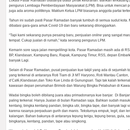
Lokasi Pasar Ramadan biasanya diatur pihak kelurahan. Bahkan terkadang
pengurus Lembaga Pemberdayaan Masyarakat (LPM). Bisa untuk mencari 
juga ada aroma politiknya. Maklum Ketua LPM biasanya anggota partai terte
Tahun ini sudah pasti Pasar Ramadan banyak tumbuh di semua sudut kota.
dibatasi gara-gara amuk Covid-19 dan baru sekarang dilonggarkan.
“Tapi kami sekarang punya pesaing baru, penjualan on
line
yang sangat mara
tempat. Cukup jualan di rumah,” kata seorang pengurus LPM.
Kemarin sore saya jalan mengelilingi kota. Pasar Ramadan masih ada di RS
BP, Klandasan, Kampung Baru, Rapak, Kampung Timur, RSS, depan Embarka
banyak Lagi.
Selain di Pasar Ramadan, pusat penjualan kue takjil yang ada di sejumlah t
yang terkenal di antaranya Roti Tiam di Jl MT Haryono, Roti Mantau Canton, 
d’Café,Klandasan,dan Toko Kue Linda di Gunungsari. Tapi tak kalah terkena
kawasan depan perumahan Brimob dan Warung Bingka Pelabuhan di Kaw
Wadai bingka boleh dibilang juara atau primadonanya kue banjar. Di Banja
paling terkenal. Hanya Jualan di bulan Ramadan saja. Bahkan sudah masuk
kentang, bingka kentang pandan, bingka ubi, bingka tape, dan banyak lagi va
karena rasanya perpaduan gurih dan manis. Teksturnya empuk, legit, dan le
kalangan. Bahan bakunya di antaranya tepung terigu, tepung beras, gula, san
bingkanya, kentang, pandan, tape atau singkong.