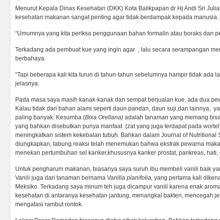
Menurut Kepala Dinas Kesehatan (DKK) Kota Balikpapan dr Hj Andi Sri Juliar
kesehatan makanan sangat penting agar tidak berdampak kepada manusia.
“Umumnya yang kita periksa penggunaan bahan formalin atau boraks dan pew
Terkadang ada pembuat kue yang ingin agar , lalu secara serampangan 
berbahaya.
“Tapi beberapa kali kita turun di tahun-tahun sebelumnya hampir tidak ada lag
jelasnya.
Pada masa saya masih kanak-kanak dan sempat berjualan kue, ada dua pe
Kalau tidak dari bahan alami seperti daun pandan, daun suji,dan lainnya
paling banyak. Kesumba (
Bixa Orellana)
adalah tanaman yang memang bisa
yang bahkan disebutkan punya manfaat (zat yang juga terdapat pada worte
meningkatkan sistem kekebalan tubuh. Bahkan dalam Journal of Nutritional
diungkapkan, tabung reaksi telah menemukan bahwa ekstrak pewarna mak
menekan pertumbuhan sel kanker,khususnya kanker prostat, pankreas, hati, d
Untuk pengharum makanan, biasanya saya suruh ibu membeli vanili baik yan
Vanili juga dari tanaman bernama Vanilla
planifolia,
yang pertama kali dikena
Meksiko. Terkadang saya minum teh juga dicampur vanili karena enak aroma
kesehatan di antaranya kesehatan jantung, menangkal bakteri, mencegah jer
mengatasi rambut rontok.