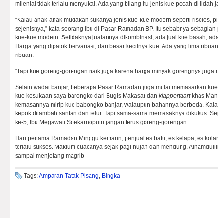
milenial tidak terlalu menyukai. Ada yang bilang itu jenis kue pecah di lidah j
“Kalau anak-anak mudakan sukanya jenis kue-kue modern seperti risoles, pizz
sejenisnya,” kata seorang ibu di Pasar Ramadan BP. Itu sebabnya sebagian 
kue-kue modern. Setidaknya jualannya dikombinasi, ada jual kue basah, ada
Harga yang dipatok bervariasi, dari besar kecilnya kue. Ada yang lima ribu
ribuan.
“Tapi kue goreng-gorengan naik juga karena harga minyak gorengnya juga nai
Selain wadai banjar, beberapa Pasar Ramadan juga mulai memasarkan kue-
kue kesukaan saya barongko dari Bugis Makasar dan
klappertaart
khas Man
kemasannya mirip kue babongko banjar, walaupun bahannya berbeda. Kala
kepok ditambah santan dan telur. Tapi sama-sama memasaknya dikukus. Sepe
ke-5, Ibu Megawati Soekarnoputri jangan terus goreng-gorengan.
Hari pertama Ramadan Minggu kemarin, penjual es batu, es kelapa, es kolan
terlalu sukses. Maklum cuacanya sejak pagi hujan dan mendung. Alhamduli
sampai menjelang magrib
Tags:
Amparan Tatak Pisang
,
Bingka