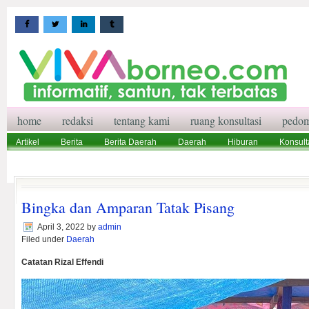
home
redaksi
tentang kami
ruang konsultasi
pedom
Artikel
Berita
Berita Daerah
Daerah
Hiburan
Konsult
Wisata
Pedoman Media Siber
Redaksi
Ruang Konsultasi
Bingka dan Amparan Tatak Pisang
April 3, 2022
by
admin
Filed under
Daerah
Catatan Rizal Effendi