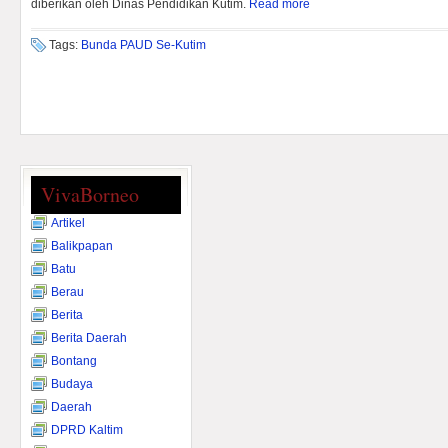
diberikan oleh Dinas Pendidikan Kutim.
Read more
Tags:
Bunda PAUD Se-Kutim
VivaBorneo
Artikel
Balikpapan
Batu
Berau
Berita
Berita Daerah
Bontang
Budaya
Daerah
DPRD Kaltim