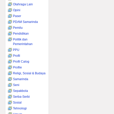
Olahraga Lain
Opini
Paser
PDAM Samarinda
Pemilu
Pendidikan
Politik dan
Pemerintahan
PPU
Profil
Profil Calog
Profile
Religi, Sosial & Budaya
Samarinda
Seni
Sepakbola
Serba-Serbi
Sosial
Tehnologi