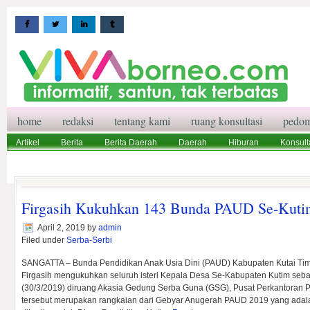
home
redaksi
tentang kami
ruang konsultasi
pedom
Artikel
Berita
Berita Daerah
Daerah
Hiburan
Konsult
Wisata
Pedoman Media Siber
Redaksi
Ruang Konsultasi
Firgasih Kukuhkan 143 Bunda PAUD Se-Kuti
April 2, 2019
by
admin
Filed under
Serba-Serbi
SANGATTA – Bunda Pendidikan Anak Usia Dini (PAUD) Kabupaten Kutai Timu
Firgasih mengukuhkan seluruh isteri Kepala Desa Se-Kabupaten Kutim se
(30/3/2019) diruang Akasia Gedung Serba Guna (GSG), Pusat Perkantoran
tersebut merupakan rangkaian dari Gebyar Anugerah PAUD 2019 yang adala