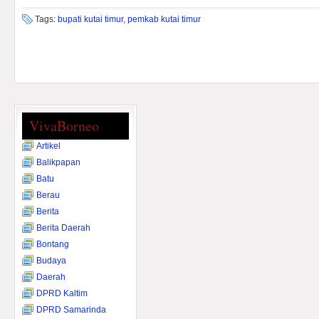
Tags:
bupati kutai timur
,
pemkab kutai timur
VivaBorneo
Artikel
Balikpapan
Batu
Berau
Berita
Berita Daerah
Bontang
Budaya
Daerah
DPRD Kaltim
DPRD Samarinda