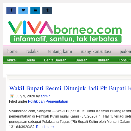
home
redaksi
tentang kami
ruang konsultasi
pedom
Artikel
Berita
Berita Daerah
Daerah
Hiburan
Konsult
Wisata
Pedoman Media Siber
Redaksi
Ruang Konsultasi
Wakil Bupati Resmi Ditunjuk Jadi Plt Bupati 
July 9, 2020
by
admin
Filed under
Politik dan Pemerintahan
Vivaborneo.com, Sangatta — Wakil Bupati Kutai Timur Kasmidi Bulang res
pemerintahan di Pemkab Kutim mulai Kamis (8/6/2020) ini. Hal itu terjadi set
penugasan sebagai Pelaksana Tugas (Plt) Bupati Kutim oleh Menteri Dalam
131.64/3920/SJ.
Read more