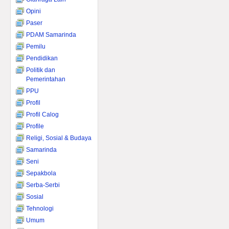
Opini
Paser
PDAM Samarinda
Pemilu
Pendidikan
Politik dan
Pemerintahan
PPU
Profil
Profil Calog
Profile
Religi, Sosial & Budaya
Samarinda
Seni
Sepakbola
Serba-Serbi
Sosial
Tehnologi
Umum