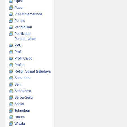
Opini
Paser
PDAM Samarinda
Pemilu
Pendidikan
Politik dan
Pemerintahan
PPU
Profil
Profil Calog
Profile
Religi, Sosial & Budaya
Samarinda
Seni
Sepakbola
Serba-Serbi
Sosial
Tehnologi
Umum
Wisata