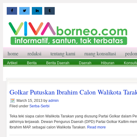
home
redaksi
tentang kami
ruang konsultasi
pedom
Artikel
Berita
Berita Daerah
Daerah
Hiburan
Konsult
Wisata
Pedoman Media Siber
Redaksi
Ruang Konsultasi
Golkar Putuskan Ibrahim Calon Walikota Tara
March 15, 2013
by
admin
Filed under
Serba-Serbi
Teka teki siapa calon Walikota Tarakan yang diusung Partai Golkar dalam P
akhirnya terjawab. Dewan Pengurus Daerah (DPD) Partai Golkar Kaltim m
Ibrahim MAP. sebagai calon Walikota Tarakan.
Read more