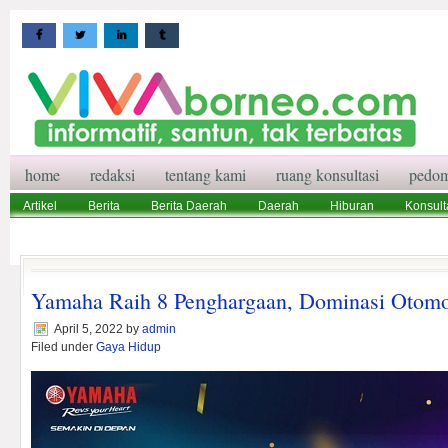
home
redaksi
tentang kami
ruang konsultasi
pedom
Artikel
Berita
Berita Daerah
Daerah
Hiburan
Konsult
Wisata
Pedoman Media Siber
Redaksi
Ruang Konsultasi
Yamaha Raih 8 Penghargaan, Dominasi Otomo
April 5, 2022
by
admin
Filed under
Gaya Hidup