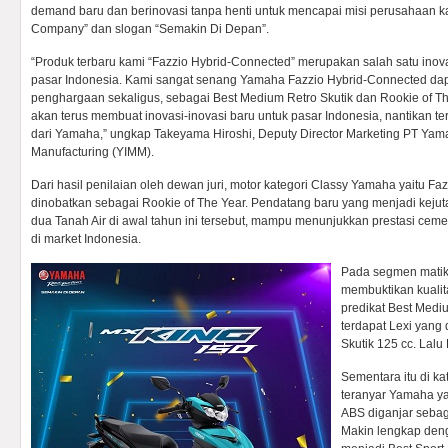
demand baru dan berinovasi tanpa henti untuk mencapai misi perusahaan ka
Company” dan slogan “Semakin Di Depan”.
“Produk terbaru kami “Fazzio Hybrid-Connected” merupakan salah satu inov
pasar Indonesia. Kami sangat senang Yamaha Fazzio Hybrid-Connected d
penghargaan sekaligus, sebagai Best Medium Retro Skutik dan Rookie of Th
akan terus membuat inovasi-inovasi baru untuk pasar Indonesia, nantikan te
dari Yamaha,” ungkap Takeyama Hiroshi, Deputy Director Marketing PT Yam
Manufacturing (YIMM).
Dari hasil penilaian oleh dewan juri, motor kategori Classy Yamaha yaitu F
dinobatkan sebagai Rookie of The Year. Pendatang baru yang menjadi kejuta
dua Tanah Air di awal tahun ini tersebut, mampu menunjukkan prestasi cemer
di market Indonesia.
Pada segmen matik
membuktikan kuali
predikat Best Mediu
terdapat Lexi yang 
Skutik 125 cc. Lalu
Sementara itu di kat
teranyar Yamaha y
ABS diganjar sebaga
Makin lengkap den