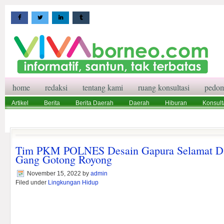
home
redaksi
tentang kami
ruang konsultasi
pedom
Artikel
Berita
Berita Daerah
Daerah
Hiburan
Konsult
Wisata
Pedoman Media Siber
Redaksi
Ruang Konsultasi
Tim PKM POLNES Desain Gapura Selamat Da
Gang Gotong Royong
November 15, 2022
by
admin
Filed under
Lingkungan Hidup