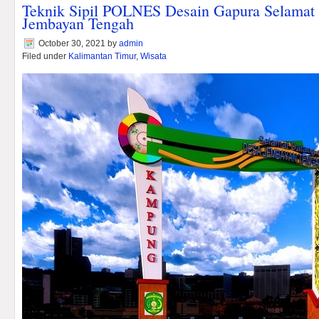
Teknik Sipil POLNES Desain Gapura Selamat
Jembayan Tengah
October 30, 2021
by
admin
Filed under
Kalimantan Timur
,
Wisata