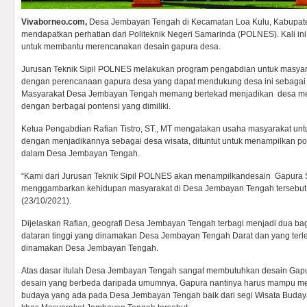
Vivaborneo.com,
Desa Jembayan Tengah di Kecamatan Loa Kulu, Kabupate
mendapatkan perhatian dari Politeknik Negeri Samarinda (POLNES). Kali ini 
untuk membantu merencanakan desain gapura desa.
Jurusan Teknik Sipil POLNES melakukan program pengabdian untuk masya
dengan perencanaan gapura desa yang dapat mendukung desa ini sebagai d
Masyarakat Desa Jembayan Tengah memang bertekad menjadikan desa mer
dengan berbagai pontensi yang dimiliki.
Ketua Pengabdian Rafian Tistro, ST., MT mengatakan usaha masyarakat u
dengan menjadikannya sebagai desa wisata, dituntut untuk menampilkan po
dalam Desa Jembayan Tengah.
“Kami dari Jurusan Teknik Sipil POLNES akan menampilkandesain Gapura
menggambarkan kehidupan masyarakat di Desa Jembayan Tengah tersebut,”
(23/10/2021).
Dijelaskan Rafian, geografi Desa Jembayan Tengah terbagi menjadi dua bagia
dataran tinggi yang dinamakan Desa Jembayan Tengah Darat dan yang terleta
dinamakan Desa Jembayan Tengah.
Atas dasar itulah Desa Jembayan Tengah sangat membutuhkan desain Gap
desain yang berbeda daripada umumnya. Gapura nantinya harus mampu 
budaya yang ada pada Desa Jembayan Tengah baik dari segi Wisata Buday