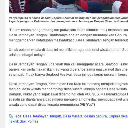
Penyampaian rencana desain Gapura Selamat Datang oleh tim pengabdian masyara
kepada pengurus Pokdarwis dan perangkat desa Jembayan Tengah.(Foto : Istimewa)
“Dalam usaha mengembangkan pariwisata inilah dituntut untuk menampilka
Desa Jembayan Tengah. Diantaranya adalah dengan menampilkan Gapura
menggambarkan kehidupan masyarakat di Desa Jembayan Tengah tersebut,”
Untuk potensi wisata di desa ini memiliki beragam potensi wisata bahari. 
adalah sebagai nelayan.
Desa Jembayan Tengah juga telah dua kali menggelar acara Seafood Festiv
panen ikan serta makan ikan laut yang digelar bersama masyarakat dan un
setempat. Tidak hanya Seafood Festival, desa ini juga kerap menjalin kemit
Desa Jembayan Tengah, Kecamatan Loa Kulu ini memang menjadi progra
menjadi desa wisata mendampingi desa wisata lainnya seperti Desa Wisata
Bangun, Kukar yang sejak awal didampingi oleh POLNES.
Masyarakat juga
sosialisasi diantaranya bagaimana mengelola homestay, membuat paket wis
wisata yang dapat dijual kepada pengunjung.
(VB/Yul/*)
Tags:
Desa Jembayan Tengah
,
Desa Wisata
,
desain gapura
,
Gapura sela
Teknik Sipil Polnes