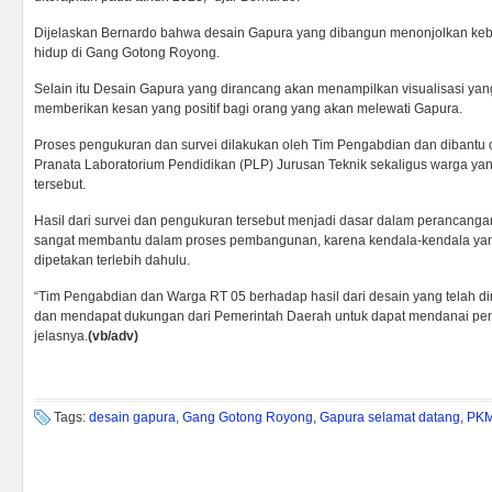
Dijelaskan Bernardo bahwa desain Gapura yang dibangun menonjolkan ke
hidup di Gang Gotong Royong.
Selain itu Desain Gapura yang dirancang akan menampilkan visualisasi ya
memberikan kesan yang positif bagi orang yang akan melewati Gapura.
Proses pengukuran dan survei dilakukan oleh Tim Pengabdian dan dibantu 
Pranata Laboratorium Pendidikan (PLP) Jurusan Teknik sekaligus warga yang
tersebut.
Hasil dari survei dan pengukuran tersebut menjadi dasar dalam perancangan
sangat membantu dalam proses pembangunan, karena kendala-kendala yan
dipetakan terlebih dahulu.
“Tim Pengabdian dan Warga RT 05 berhadap hasil dari desain yang telah di
dan mendapat dukungan dari Pemerintah Daerah untuk dapat mendanai pe
jelasnya.
(vb/adv)
Tags:
desain gapura
,
Gang Gotong Royong
,
Gapura selamat datang
,
PKM