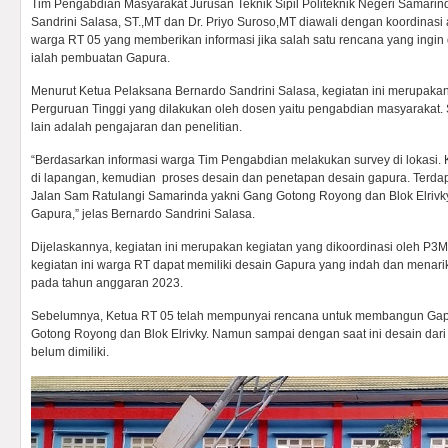
Tim Pengabdian Masyarakat Jurusan Teknik Sipil Politeknik Negeri Samarind
Sandrini Salasa, ST.,MT dan Dr. Priyo Suroso,MT diawali dengan koordinasi
warga RT 05 yang memberikan informasi jika salah satu rencana yang ingin
ialah pembuatan Gapura.
Menurut Ketua Pelaksana Bernardo Sandrini Salasa, kegiatan ini merupakan
Perguruan Tinggi yang dilakukan oleh dosen yaitu pengabdian masyarakat
lain adalah pengajaran dan penelitian.
“Berdasarkan informasi warga Tim Pengabdian melakukan survey di lokasi. 
di lapangan, kemudian proses desain dan penetapan desain gapura. Terda
Jalan Sam Ratulangi Samarinda yakni Gang Gotong Royong dan Blok Elrivky 
Gapura,” jelas Bernardo Sandrini Salasa.
Dijelaskannya, kegiatan ini merupakan kegiatan yang dikoordinasi oleh P3
kegiatan ini warga RT dapat memiliki desain Gapura yang indah dan menarik
pada tahun anggaran 2023.
Sebelumnya, Ketua RT 05 telah mempunyai rencana untuk membangun Ga
Gotong Royong dan Blok Elrivky. Namun sampai dengan saat ini desain dar
belum dimiliki.