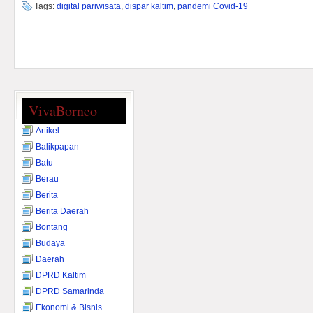
Tags:
digital pariwisata
,
dispar kaltim
,
pandemi Covid-19
VivaBorneo
Artikel
Balikpapan
Batu
Berau
Berita
Berita Daerah
Bontang
Budaya
Daerah
DPRD Kaltim
DPRD Samarinda
Ekonomi & Bisnis