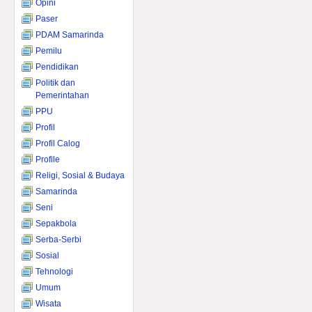
Opini
Paser
PDAM Samarinda
Pemilu
Pendidikan
Politik dan
Pemerintahan
PPU
Profil
Profil Calog
Profile
Religi, Sosial & Budaya
Samarinda
Seni
Sepakbola
Serba-Serbi
Sosial
Tehnologi
Umum
Wisata