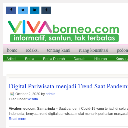
home
redaksi
tentang kami
ruang konsultasi
pedom
Artikel
Berita
Berita Daerah
Daerah
Hiburan
Konsult
Wisata
Pedoman Media Siber
Redaksi
Ruang Konsultasi
Digital Pariwisata menjadi Trend Saat Pandem
October 2, 2020
by
admin
Filed under
Wisata
Vivaborneo.com, Samarinda –
Saat pandemi Covid-19 yang terjadi di selur
Indonesia, ternyata trend digital pariwisata mulai menarik perhatian masyara
Read more