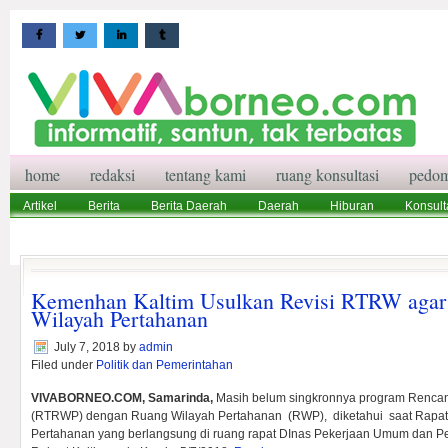
home
redaksi
tentang kami
ruang konsultasi
pedom
Artikel
Berita
Berita Daerah
Daerah
Hiburan
Konsult
Wisata
Pedoman Media Siber
Redaksi
Ruang Konsultasi
Kemenhan Kaltim Usulkan Revisi RTRW agar
Wilayah Pertahanan
July 7, 2018
by
admin
Filed under
Politik dan Pemerintahan
VIVABORNEO.COM, Samarinda,
Masih belum singkronnya program Rencan
(RTRWP) dengan Ruang Wilayah Pertahanan (RWP), diketahui saat Rapat 
Pertahanan yang berlangsung di ruang rapat DInas Pekerjaan Umum dan