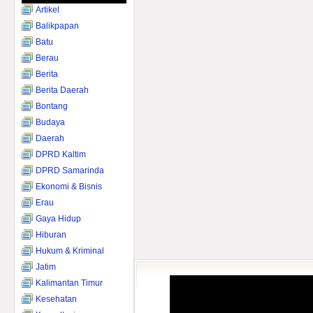
Artikel
Balikpapan
Batu
Berau
Berita
Berita Daerah
Bontang
Budaya
Daerah
DPRD Kaltim
DPRD Samarinda
Ekonomi & Bisnis
Erau
Gaya Hidup
Hiburan
Hukum & Kriminal
Jatim
Kalimantan Timur
Kesehatan