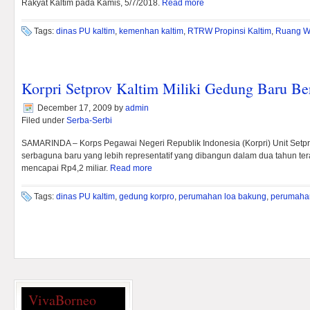
Rakyat Kaltim pada Kamis, 5/7/2018.
Read more
Tags:
dinas PU kaltim
,
kemenhan kaltim
,
RTRW Propinsi Kaltim
,
Ruang W
Korpri Setprov Kaltim Miliki Gedung Baru Ber
December 17, 2009
by
admin
Filed under
Serba-Serbi
SAMARINDA – Korps Pegawai Negeri Republik Indonesia (Korpri) Unit Setpro
serbaguna baru yang lebih representatif yang dibangun dalam dua tahun ter
mencapai Rp4,2 miliar.
Read more
Tags:
dinas PU kaltim
,
gedung korpro
,
perumahan loa bakung
,
perumaha
VivaBorneo