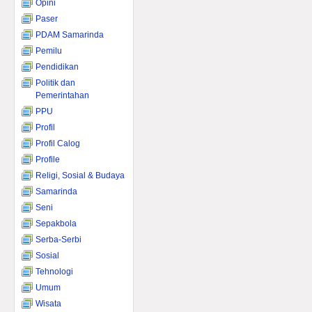
Opini
Paser
PDAM Samarinda
Pemilu
Pendidikan
Politik dan
Pemerintahan
PPU
Profil
Profil Calog
Profile
Religi, Sosial & Budaya
Samarinda
Seni
Sepakbola
Serba-Serbi
Sosial
Tehnologi
Umum
Wisata