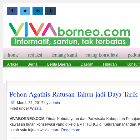
home
redaksi
tentang kami
ruang konsultasi
pedom
Artikel
Berita
Berita Daerah
Daerah
Hiburan
Konsult
Wisata
Pedoman Media Siber
Redaksi
Ruang Konsultasi
Pohon Agathis Ratusan Tahun jadi Daya Tarik
March 31, 2017
by
admin
Filed under
Wisata
VIVABORNEO.COM,
Dinas Kebudayaan dan Pariwisata Kabupaten Penajam
kawasan hutan konservasi yang dikelola PT ITCI KU di Kelurahan Maridan,
salah satu tujuan wisata baru.
Read more