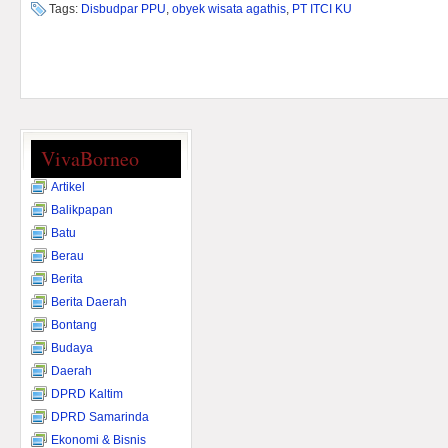
Tags:
Disbudpar PPU
,
obyek wisata agathis
,
PT ITCI KU
VivaBorneo
Artikel
Balikpapan
Batu
Berau
Berita
Berita Daerah
Bontang
Budaya
Daerah
DPRD Kaltim
DPRD Samarinda
Ekonomi & Bisnis