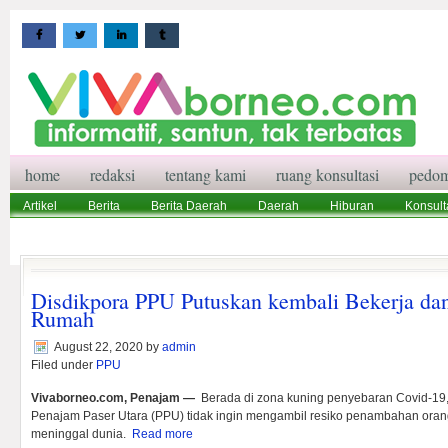
home
redaksi
tentang kami
ruang konsultasi
pedom
Artikel
Berita
Berita Daerah
Daerah
Hiburan
Konsult
Wisata
Pedoman Media Siber
Redaksi
Ruang Konsultasi
Disdikpora PPU Putuskan kembali Bekerja dan 
Rumah
August 22, 2020
by
admin
Filed under
PPU
Vivaborneo.com, Penajam —
Berada di zona kuning penyebaran Covid-19
Penajam Paser Utara (PPU) tidak ingin mengambil resiko penambahan orang
meninggal dunia.
Read more