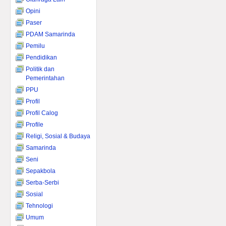
Opini
Paser
PDAM Samarinda
Pemilu
Pendidikan
Politik dan
Pemerintahan
PPU
Profil
Profil Calog
Profile
Religi, Sosial & Budaya
Samarinda
Seni
Sepakbola
Serba-Serbi
Sosial
Tehnologi
Umum