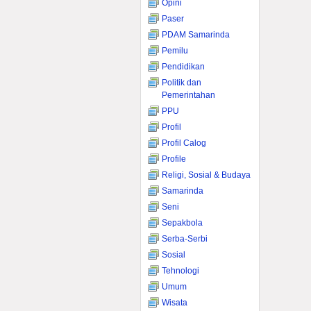
Opini
Paser
PDAM Samarinda
Pemilu
Pendidikan
Politik dan
Pemerintahan
PPU
Profil
Profil Calog
Profile
Religi, Sosial & Budaya
Samarinda
Seni
Sepakbola
Serba-Serbi
Sosial
Tehnologi
Umum
Wisata