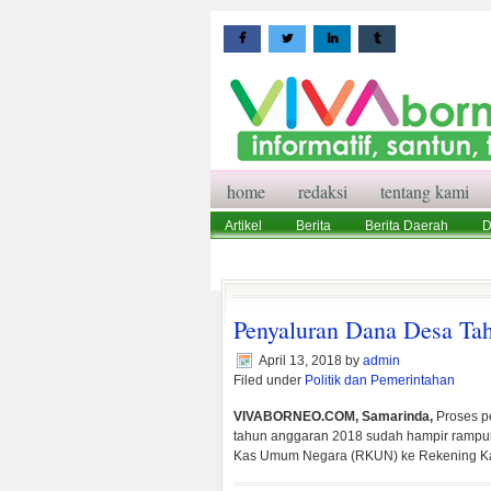
home
redaksi
tentang kami
Artikel
Berita
Berita Daerah
D
Wisata
Pedoman Media Siber
Red
Penyaluran Dana Desa Tah
April 13, 2018
by
admin
Filed under
Politik dan Pemerintahan
VIVABORNEO.COM, Samarinda,
Proses p
tahun anggaran 2018 sudah hampir rampun
Kas Umum Negara (RKUN) ke Rekening K