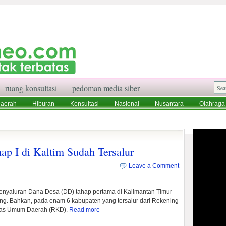
ruang konsultasi
pedoman media siber
aerah
Hiburan
Konsultasi
Nasional
Nusantara
Olahraga
aksi
Ruang Konsultasi
Tentang Kami
ap I di Kaltim Sudah Tersalur
Leave a Comment
enyaluran Dana Desa (DD) tahap pertama di Kalimantan Timur
g. Bahkan, pada enam 6 kabupaten yang tersalur dari Rekening
as Umum Daerah (RKD).
Read more