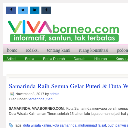
home
redaksi
tentang kami
ruang konsultasi
pedom
Artikel
Berita
Berita Daerah
Daerah
Hiburan
Konsult
Wisata
Pedoman Media Siber
Redaksi
Ruang Konsultasi
Samarinda Raih Semua Gelar Puteri & Duta W
November 8, 2017
by
admin
Filed under
Samarinda
,
Seni
SAMARINDA, VIVABORNEO.COM,
Kota Samarinda menyapu bersih semua g
Duta Wisata Kalimantan Timur, setelah 13 tahun lalu juga pernah terjadi ha
Tags:
duta wisata kaltim
,
kota samarinda
,
muhammad faisal
,
putri pariwis