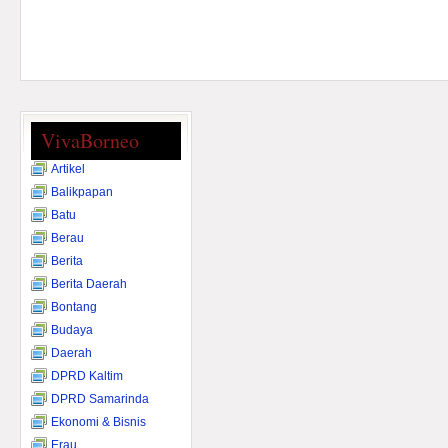
VivaBorneo
Artikel
Balikpapan
Batu
Berau
Berita
Berita Daerah
Bontang
Budaya
Daerah
DPRD Kaltim
DPRD Samarinda
Ekonomi & Bisnis
Erau