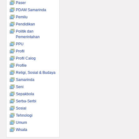
Paser
PDAM Samarinda
Pemilu
Pendidikan
Politik dan
Pemerintahan
PPU
Profil
Profil Calog
Profile
Religi, Sosial & Budaya
Samarinda
Seni
Sepakbola
Serba-Serbi
Sosial
Tehnologi
Umum
Wisata