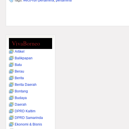
Tags:
#eco-run pertamina
,
pertamina
VivaBorneo
Artikel
Balikpapan
Batu
Berau
Berita
Berita Daerah
Bontang
Budaya
Daerah
DPRD Kaltim
DPRD Samarinda
Ekonomi & Bisnis