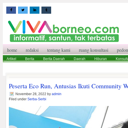
home
redaksi
tentang kami
ruang konsultasi
pedom
Artikel
Berita
Berita Daerah
Daerah
Hiburan
Konsult
Wisata
Pedoman Media Siber
Redaksi
Ruang Konsultasi
Peserta Eco Run, Antusias Ikuti Community 
November 28, 2022
by
admin
Filed under
Serba-Serbi