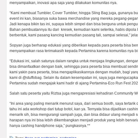
menyampaikan, inovasi apa saja yang dilakukan komunitas nya.
“Kami membuat Tumbler, Cover Tumbler, hingga Sling Bag juga, gunanya b
event ini kan, biasanya suka bawa merchandise yang mereka pegang-pegang t
Jadi kenapa bikin tas ini, supaya lebih simpel dan bisa berguna untuk pengun
Bahan pembuatannya itu dari kresek, kemudian kami seterika, habis dipola la
berbentuk, kami pasang kancing kemudian pasang tali, sampai selesai,” jela
Sopyan juga berharap edukasi yang diberikan kepada para peserta bisa berm
menyampaikan rasa terimakasih kepada Pertamina karena komunitas nya bisa 
“Edukasi ini, salah satunya dalam rangka untuk menjaga lingkungan, deng
bisa dimanfaatkan dengan baik, sehingga para peserta bisa membuat sendi
kami yakin para peserta, bisa mengaplikasikannya dengan mudah, bagi yang t
kami di @stuffobag. Selain itu dalam kesempatan ini, saya juga mengucapkan
Pertamina sudah mengajak kami hadir di ajang Pertamina-Eco Run Fest 2022
Salah satu peserta yaitu Riztsa juga mengapresiasi kehadiran Community Wo
“Ini area yang paling menarik menurut saya, dari semua booth, saya tertarik
tahu ini ada workshop dari tutup botol, kan ya. Ternyata bisa dijadikan cash
menarik sih, bisa mengurangi sampah juga, dan bisa didaur ulang menjadi 
harapan nya ini bisa lebih dikembangkan menjadi produk yang lebih bervariasi
hanya cashing handphone saja,” pungkasnya.**