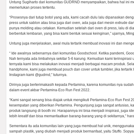
Untung Sugiharto dari komunitas GUDRND menyampaikan, bahwa hal ini me
memerlukan proses tertentu.
“Prosesnya dari tutup botol yang ada, kami cacah dulu lalu dipanaskan d
press untuk sablon atau bisa juga dari oven, ada juga dari mesin extrude dan 
punya molding atau cetakan. Kemudian setelah dari oven di press, lalu di d
berbentuk lembaran, yang bisa kami bentuk sesuai keinginan,” ujarnya, Ming
Untung juga menjelaskan, awal mula tertarik membuat inovasi ini dan men
“ Ide awalnya sebenarnya dari komunitas Goodschool. Ketika pandemi, Goo
Nah ternyata ada limbahnya sekitar 5-6 karung. Kemudian kami terinspirasi
ternyata kami bisa melakukan inovasi menjadi berbagai macam produk. Sel
handphone, kami juga membuat pouch dan cover untuk tumbler, jika tertarik le
Instagram kami @gudrnd,” tuturnya.
Dirinya juga berterimakasih kepada Pertamina, karena komunitas nya sudah di
dalam event akbar Pertamina-Eco Run Fest 2022.
“Kami sangat senang bisa diajak untuk mengikuti Pertamina-Eco Run Fest 20
kesempatan yang diberikan Pertamina. Pengunjung juga sangat antusias, ka
produk langsung di booth ini. Harapannya ini bisa menjadi inspirasi, juga 
lebih kreatif dan bisa memanfaatkan barang-barang yang di sekitarnya,” har
Sementara itu ada komunitas lain yang juga membuat hal unik, menggunaka
sampah plastik, yang diubah menjadi produk bermanfaat, yaitu Stuffo. Sopya