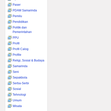
Paser
PDAM Samarinda
Pemilu
Pendidikan
Politik dan
Pemerintahan
PPU
Profil
Profil Calog
Profile
Religi, Sosial & Budaya
Samarinda
Seni
Sepakbola
Serba-Serbi
Sosial
Tehnologi
Umum
Wisata