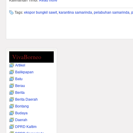
Kalimantan Timur.
Read more
Tags:
ekspor bungkil sawit
,
karantina samarinda
,
pelabuhan samarinda
,
p
VivaBorneo
Artikel
Balikpapan
Batu
Berau
Berita
Berita Daerah
Bontang
Budaya
Daerah
DPRD Kaltim