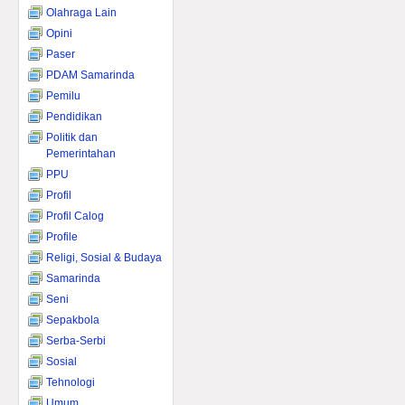
Olahraga Lain
Opini
Paser
PDAM Samarinda
Pemilu
Pendidikan
Politik dan
Pemerintahan
PPU
Profil
Profil Calog
Profile
Religi, Sosial & Budaya
Samarinda
Seni
Sepakbola
Serba-Serbi
Sosial
Tehnologi
Umum