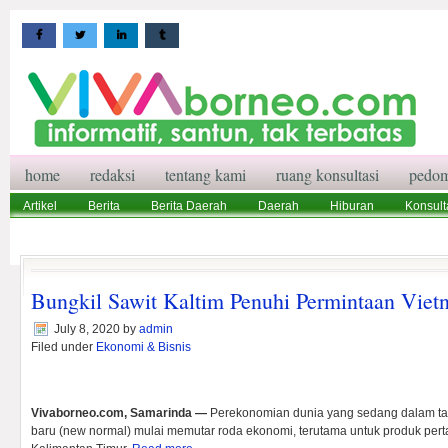
home
redaksi
tentang kami
ruang konsultasi
pedom
Artikel
Berita
Berita Daerah
Daerah
Hiburan
Konsult
Wisata
Pedoman Media Siber
Redaksi
Ruang Konsultasi
Bungkil Sawit Kaltim Penuhi Permintaan Viet
July 8, 2020
by
admin
Filed under
Ekonomi & Bisnis
Vivaborneo.com, Samarinda —
Perekonomian dunia yang sedang dalam ta
baru (new normal) mulai memutar roda ekonomi, terutama untuk produk per