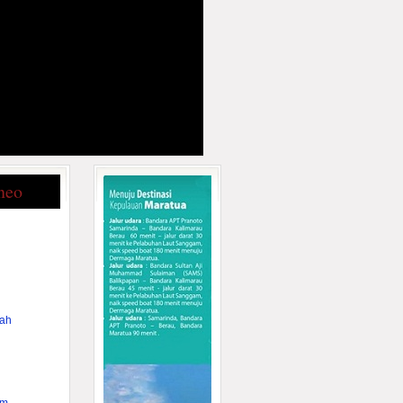
neo
rah