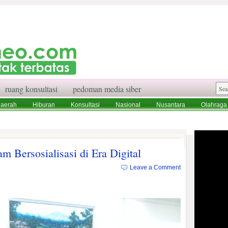
ruang konsultasi
pedoman media siber
aerah
Hiburan
Konsultasi
Nasional
Nusantara
Olahraga
aksi
Ruang Konsultasi
Tentang Kami
m Bersosialisasi di Era Digital
Leave a Comment