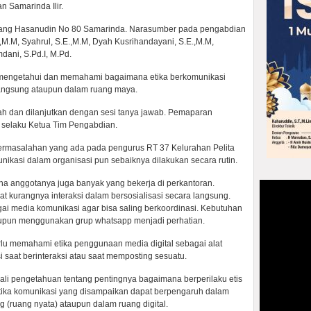
 Samarinda Ilir.
 Gang Hasanudin No 80 Samarinda. Narasumber pada pengabdian
i.,M.M, Syahrul, S.E.,M.M, Dyah Kusrihandayani, S.E.,M.M,
dani, S.Pd.I, M.Pd.
 mengetahui dan memahami bagaimana etika berkomunikasi
langsung ataupun dalam ruang maya.
h dan dilanjutkan dengan sesi tanya jawab. Pemaparan
a selaku Ketua Tim Pengabdian.
permasalahan yang ada pada pengurus RT 37 Kelurahan Pelita
ikasi dalam organisasi pun sebaiknya dilakukan secara rutin.
a anggotanya juga banyak yang bekerja di perkantoran.
 kurangnya interaksi dalam bersosialisasi secara langsung.
 media komunikasi agar bisa saling berkoordinasi. Kebutuhan
taupun menggunakan grup whatsapp menjadi perhatian.
lu memahami etika penggunaan media digital sebagai alat
si saat berinteraksi atau saat memposting sesuatu.
ali pengetahuan tentang pentingnya bagaimana berperilaku etis
Etika komunikasi yang disampaikan dapat berpengaruh dalam
ng (ruang nyata) ataupun dalam ruang digital.