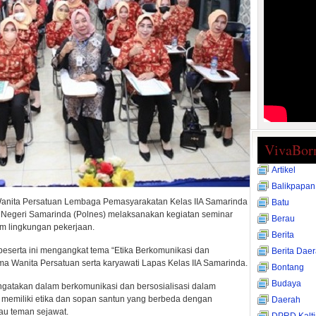
VivaBor
Artikel
Balikpapan
nita Persatuan Lembaga Pemasyarakatan Kelas IIA Samarinda
Batu
k Negeri Samarinda (Polnes) melaksanakan kegiatan seminar
Berau
am lingkungan pekerjaan.
Berita
 peserta ini mengangkat tema “Etika Berkomunikasi dan
Berita Dae
rma Wanita Persatuan serta karyawati Lapas Kelas IIA Samarinda.
Bontang
Budaya
ngatakan dalam berkomunikasi dan bersosialisasi dalam
h memiliki etika dan sopan santun yang berbeda dengan
Daerah
au teman sejawat.