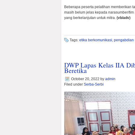
Beberapa peserta pelatihan memberikan t
masih belum jelas kepada narasumber/tim p
yang berkelanjutan untuk mitra.
(vb/adv)
Tags:
etika berkomunikasi
,
pengabdian 
DWP Lapas Kelas IIA Dib
Beretika
October 20, 2022
by
admin
Filed under
Serba-Serbi