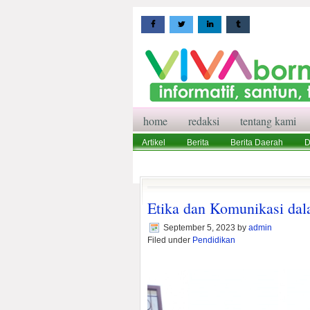
home
redaksi
tentang kami
Artikel
Berita
Berita Daerah
D
Wisata
Pedoman Media Siber
Red
Etika dan Komunikasi dala
September 5, 2023
by
admin
Filed under
Pendidikan