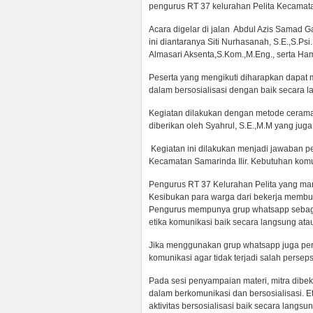
pengurus RT 37 kelurahan Pelita Kecamatan
Acara digelar di jalan Abdul Azis Samad
ini diantaranya Siti Nurhasanah, S.E.,S.Ps
Almasari Aksenta,S.Kom.,M.Eng., serta Ham
Peserta yang mengikuti diharapkan dapat
dalam bersosialisasi dengan baik secara 
Kegiatan dilakukan dengan metode cerama
diberikan oleh Syahrul, S.E.,M.M yang jug
Kegiatan ini dilakukan menjadi jawaban 
Kecamatan Samarinda Ilir. Kebutuhan komun
Pengurus RT 37 Kelurahan Pelita yang man
Kesibukan para warga dari bekerja membuat
Pengurus mempunya grup whatsapp sebagai
etika komunikasi baik secara langsung a
Jika menggunakan grup whatsapp juga per
komunikasi agar tidak terjadi salah persep
Pada sesi penyampaian materi, mitra dibek
dalam berkomunikasi dan bersosialisasi. 
aktivitas bersosialisasi baik secara langsu