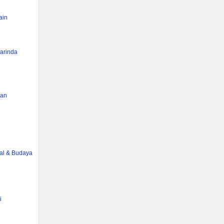
ain
rinda
han
g
ial & Budaya
i