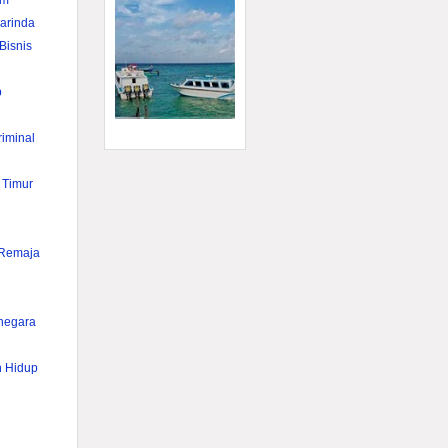
im
rinda
Bisnis
p
iminal
 Timur
 Remaja
anegara
n Hidup