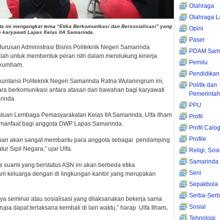
Olahraga
Olahraga L
rta ini mengangkat tema “Etika Berkomunikasi dan Bersosialisasi” yang
Opini
a karyawati Lapas Kelas IIA Samarinda.
Paser
usan Administrasi Bisnis Politeknik Negeri Samarinda
PDAM Sama
alah untuk membentuk peran istri dalam mendukung kinerja
Pemilu
nkumham.
Pendidikan
kuntansi Politeknik Negeri Samarinda Ratna Wulaningrum ini,
Politik dan
a berkomunikasi antara atasan dan bawahan bagi karyawati
Pemerinta
rinda.
PPU
atuan Lembaga Pemasyarakatan Kelas IIA Samarinda, Ulfa Ilham
Profil
rmanfaat bagi anggota DWP Lapas Samarinda.
Profil Calo
Profile
sopan akan sangat membantu para anggota sebagai pendamping
r Sipil Negara,” ujar Ulfa.
Religi, Sos
Samarinda
 suami yang berstatus ASN ini akan berbeda etika
Seni
am keluarga dengan di lingkungan kantor yang merupakan
Sepakbola
Serba-Serb
ya seminar atau sosialisasi yang dilaksanakan bekerja sama
Sosial
upa dapat terlaksana kembali di lain waktu,” harap Ulfa Ilham
.
Tehnologi