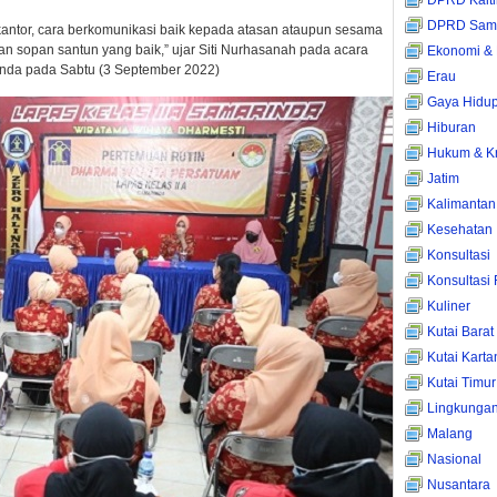
DPRD Kalt
DPRD Sama
kantor, cara berkomunikasi baik kepada atasan ataupun sesama
n sopan santun yang baik,” ujar Siti Nurhasanah pada acara
Ekonomi & 
inda pada Sabtu (3 September 2022)
Erau
Gaya Hidu
Hiburan
Hukum & Kr
Jatim
Kalimantan
Kesehatan
Konsultasi
Konsultasi
Kuliner
Kutai Barat
Kutai Kart
Kutai Timur
Lingkunga
Malang
Nasional
Nusantara