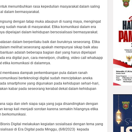
 untuk menumbuhkan rasa kepedulian masyarakat dalam saling
al dalam bermasyarakat.
langsung dengan tatap muka ataupun di ruang maya, mengingat
ng sudah marak di masyarakat. Etika komunikasi dalam era
knya dipelajari dalam kehidupan bersosialisasi bermasyarakat.
batasan dalam berperilaku baik dan buruknya seseorang. Etika
 dalam melihat seseorang apakah mempunyai sikap baik atau
bantuan adalah beberapa bagian dari yang harus dipelajari
da era digital pun, cara menelpon, chatting, video call whatsapp
t etika komunikasi di dalamnya.
sat membawa dampak perkembangan pula dalam ranah
omunikasi berteknologi digital sudah menciptakan aneka
pada smartphone yang digunakan pada kehidupan sehari-hari,
yakan kabar pada seseorang kerabat dekat dalam kehidupan
mana saja dan oleh siapa saja yang juga disandingkan dengan
n kerap kali menjadi sorotan karena semakin hilangnya etika
 berkomunikasi.
Bisnis Digital melakukan kegiatan sosialisasi dengan tema yang
ialisasi di Era Digital pada Minggu, (6/8/2023) kepada