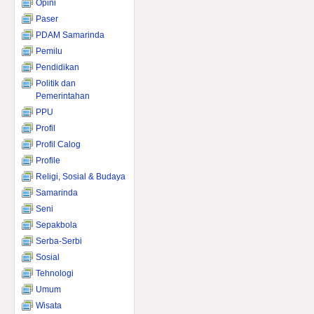
Opini
Paser
PDAM Samarinda
Pemilu
Pendidikan
Politik dan
Pemerintahan
PPU
Profil
Profil Calog
Profile
Religi, Sosial & Budaya
Samarinda
Seni
Sepakbola
Serba-Serbi
Sosial
Tehnologi
Umum
Wisata