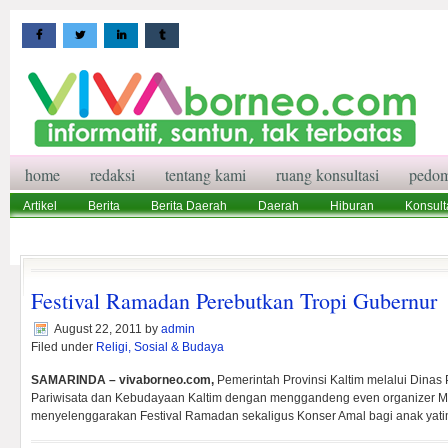
home
redaksi
tentang kami
ruang konsultasi
pedom
Artikel
Berita
Berita Daerah
Daerah
Hiburan
Konsult
Wisata
Pedoman Media Siber
Redaksi
Ruang Konsultasi
Festival Ramadan Perebutkan Tropi Gubernur
August 22, 2011
by
admin
Filed under
Religi, Sosial & Budaya
SAMARINDA – vivaborneo.com,
Pemerintah Provinsi Kaltim melalui Dinas
Pariwisata dan Kebudayaan Kaltim dengan menggandeng even organizer Me
menyelenggarakan Festival Ramadan sekaligus Konser Amal bagi anak yati