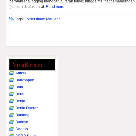
berolahraga jogging mengitari putaran folder, hingga melihat pemandangan 
(sunset) di ufuk barat.
Read more
Tags:
Folder Ilham Maulana
VivaBorneo
Artikel
Balikpapan
Batu
Berau
Berita
Berita Daerah
Bontang
Budaya
Daerah