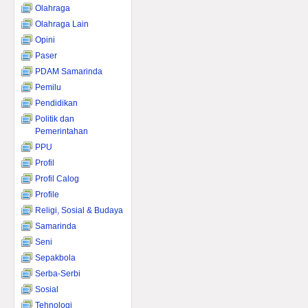
Olahraga
Olahraga Lain
Opini
Paser
PDAM Samarinda
Pemilu
Pendidikan
Politik dan
Pemerintahan
PPU
Profil
Profil Calog
Profile
Religi, Sosial & Budaya
Samarinda
Seni
Sepakbola
Serba-Serbi
Sosial
Tehnologi