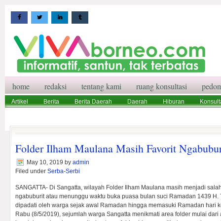
home
redaksi
tentang kami
ruang konsultasi
pedom
Artikel
Berita
Berita Daerah
Daerah
Hiburan
Konsult
Wisata
Pedoman Media Siber
Redaksi
Ruang Konsultasi
Folder Ilham Maulana Masih Favorit Ngabubur
May 10, 2019
by
admin
Filed under
Serba-Serbi
SANGATTA- Di Sangatta, wilayah Folder Ilham Maulana masih menjadi salah s
ngabuburit atau menunggu waktu buka puasa bulan suci Ramadan 1439 H. T
dipadati oleh warga sejak awal Ramadan hingga memasuki Ramadan hari ke
Rabu (8/5/2019), sejumlah warga Sangatta menikmati area folder mulai dari 