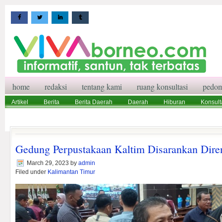
home
redaksi
tentang kami
ruang konsultasi
pedom
Artikel
Berita
Berita Daerah
Daerah
Hiburan
Konsult
Wisata
Pedoman Media Siber
Redaksi
Ruang Konsultasi
Gedung Perpustakaan Kaltim Disarankan Dire
March 29, 2023
by
admin
Filed under
Kalimantan Timur