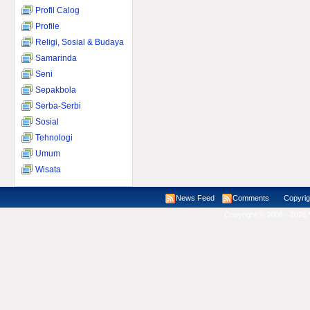
Profil Calog
Profile
Religi, Sosial & Budaya
Samarinda
Seni
Sepakbola
Serba-Serbi
Sosial
Tehnologi
Umum
Wisata
News Feed
Comments
Copyright ©
Copyright © 2008 - 2026 