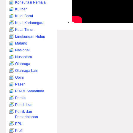
Konsultasi Remaja
Kuliner
Kutai Barat
Kutai Kartanegara
Kutai Timur
Lingkungan Hidup
Malang
Nasional
Nusantara
Olahraga
Olahraga Lain
Opini
Paser
PDAM Samarinda
Pemilu
Pendidikan
Politik dan
Pemerintahan
PPU
Profil