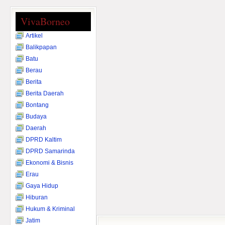
VivaBorneo
Artikel
Balikpapan
Batu
Berau
Berita
Berita Daerah
Bontang
Budaya
Daerah
DPRD Kaltim
DPRD Samarinda
Ekonomi & Bisnis
Erau
Gaya Hidup
Hiburan
Hukum & Kriminal
Jatim