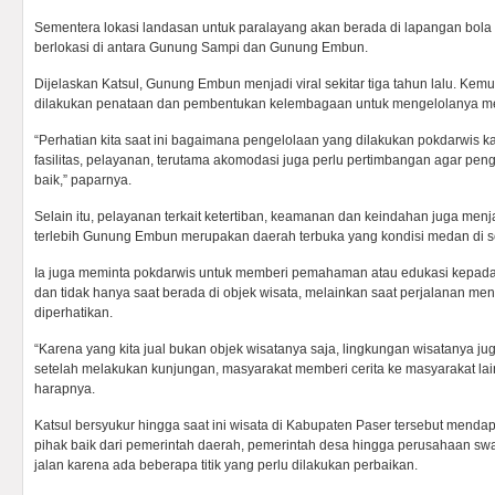
Sementera lokasi landasan untuk paralayang akan berada di lapangan bol
berlokasi di antara Gunung Sampi dan Gunung Embun.
Dijelaskan Katsul, Gunung Embun menjadi viral sekitar tiga tahun lalu. Kem
dilakukan penataan dan pembentukan kelembagaan untuk mengelolanya mel
“Perhatian kita saat ini bagaimana pengelolaan yang dilakukan pokdarwis 
fasilitas, pelayanan, terutama akomodasi juga perlu pertimbangan agar p
baik,” paparnya.
Selain itu, pelayanan terkait ketertiban, keamanan dan keindahan juga menj
terlebih Gunung Embun merupakan daerah terbuka yang kondisi medan di s
Ia juga meminta pokdarwis untuk memberi pemahaman atau edukasi kepa
dan tidak hanya saat berada di objek wisata, melainkan saat perjalanan men
diperhatikan.
“Karena yang kita jual bukan objek wisatanya saja, lingkungan wisatanya ju
setelah melakukan kunjungan, masyarakat memberi cerita ke masyarakat lai
harapnya.
Katsul bersyukur hingga saat ini wisata di Kabupaten Paser tersebut menda
pihak baik dari pemerintah daerah, pemerintah desa hingga perusahaan swast
jalan karena ada beberapa titik yang perlu dilakukan perbaikan.