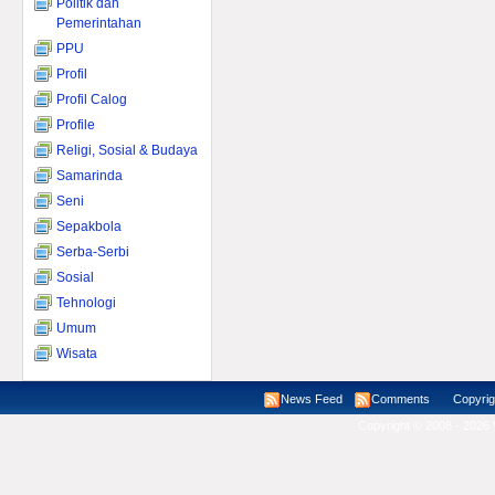
Politik dan
Pemerintahan
PPU
Profil
Profil Calog
Profile
Religi, Sosial & Budaya
Samarinda
Seni
Sepakbola
Serba-Serbi
Sosial
Tehnologi
Umum
Wisata
News Feed
Comments
Copyright ©
Copyright © 2008 - 2026 