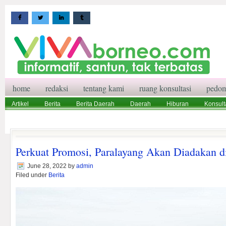
home
redaksi
tentang kami
ruang konsultasi
pedom
Artikel
Berita
Berita Daerah
Daerah
Hiburan
Konsult
Wisata
Pedoman Media Siber
Redaksi
Ruang Konsultasi
Perkuat Promosi, Paralayang Akan Diadakan
June 28, 2022
by
admin
Filed under
Berita