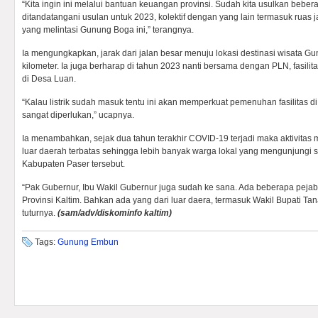
“Kita ingin ini melalui bantuan keuangan provinsi. Sudah kita usulkan bebera
ditandatangani usulan untuk 2023, kolektif dengan yang lain termasuk ruas 
yang melintasi Gunung Boga ini,” terangnya.
Ia mengungkapkan, jarak dari jalan besar menuju lokasi destinasi wisata G
kilometer. Ia juga berharap di tahun 2023 nanti bersama dengan PLN, fasilitas
di Desa Luan.
“Kalau listrik sudah masuk tentu ini akan memperkuat pemenuhan fasilitas di
sangat diperlukan,” ucapnya.
Ia menambahkan, sejak dua tahun terakhir COVID-19 terjadi maka aktivitas 
luar daerah terbatas sehingga lebih banyak warga lokal yang mengunjungi s
Kabupaten Paser tersebut.
“Pak Gubernur, Ibu Wakil Gubernur juga sudah ke sana. Ada beberapa pejab
Provinsi Kaltim. Bahkan ada yang dari luar daera, termasuk Wakil Bupati T
tuturnya.
(sam/adv/diskominfo kaltim)
Tags:
Gunung Embun