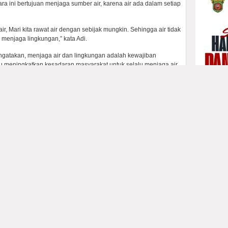
a ini bertujuan menjaga sumber air, karena air ada dalam setiap
ir, Mari kita rawat air dengan sebijak mungkin. Sehingga air tidak
k menjaga lingkungan,” kata Adi.
engatakan, menjaga air dan lingkungan adalah kewajiban
meningkatkan kesadaran masyarakat untuk selalu menjaga air.
 kita jaga. Air di Kota Batu juga bisa menjadi potensi wisata,
r lebih baik lagi kedepannya untuk anak cucu kita nanti” kata
ikan dengan pertunjukan budaya, diantaranya sanduk, tari
ar
.(
bs/adv )
rah Temas