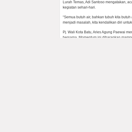
Lurah Temas, Adi Santoso mengatakan, acar
kegiatan sehari-hari.
“Semua butuh air, bahkan tubuh kita butuh a
menjadi masalah, kita kendalikan diri untu
Pj. Wali Kota Batu, Aries Agung Paewai m
bersama. Momentum ini diharapkan mampu 
“Ada 111 sumber air di Kota Batu yang harus
oleh karena itu kita jaga kebersihannya aga
Aries.
Tidak hanya bersih kali, acara juga dirama
tradisional, umbah (cuci) dandang dan baz
Tags:
Adi Santoso
,
Hari Air Sedunia
,
Lu
VivaBorneo