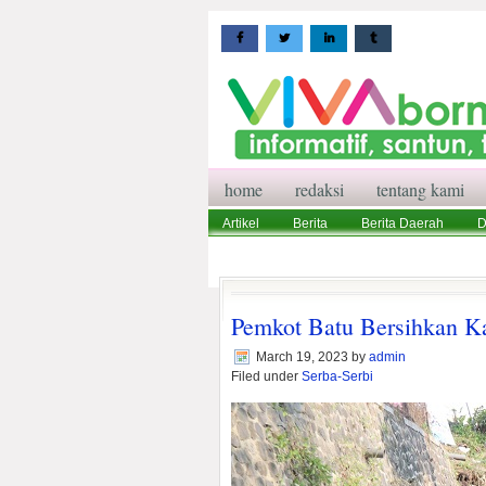
home
redaksi
tentang kami
Artikel
Berita
Berita Daerah
D
Wisata
Pedoman Media Siber
Red
Pemkot Batu Bersihkan Ka
March 19, 2023
by
admin
Filed under
Serba-Serbi