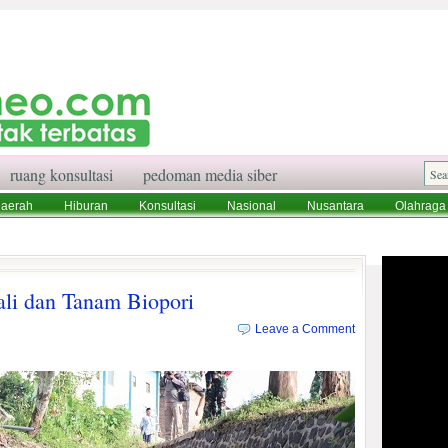
ruang konsultasi
pedoman media siber
aerah
Hiburan
Konsultasi
Nasional
Nusantara
Olahraga
aksi
Ruang Konsultasi
Tentang Kami
li dan Tanam Biopori
Leave a Comment