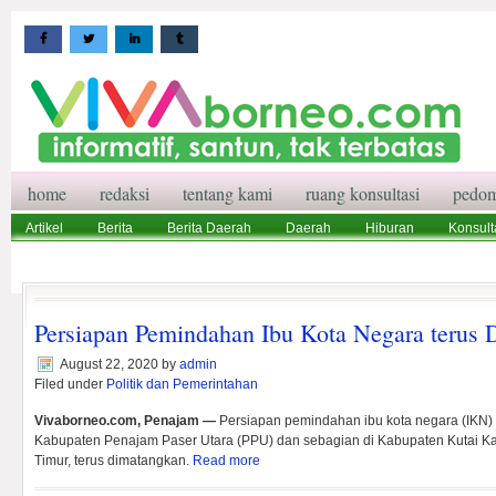
home
redaksi
tentang kami
ruang konsultasi
pedom
Artikel
Berita
Berita Daerah
Daerah
Hiburan
Konsult
Wisata
Pedoman Media Siber
Redaksi
Ruang Konsultasi
Persiapan Pemindahan Ibu Kota Negara terus
August 22, 2020
by
admin
Filed under
Politik dan Pemerintahan
Vivaborneo.com, Penajam —
Persiapan pemindahan ibu kota negara (IKN) 
Kabupaten Penajam Paser Utara (PPU) dan sebagian di Kabupaten Kutai Ka
Timur, terus dimatangkan.
Read more