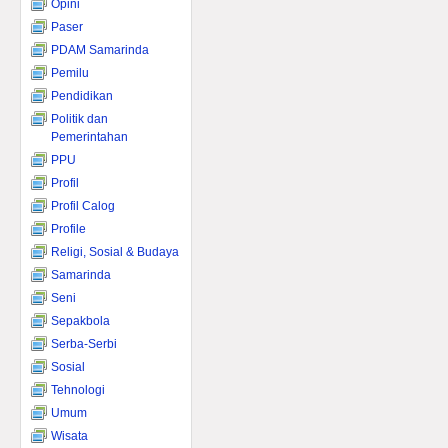
Opini
Paser
PDAM Samarinda
Pemilu
Pendidikan
Politik dan
Pemerintahan
PPU
Profil
Profil Calog
Profile
Religi, Sosial & Budaya
Samarinda
Seni
Sepakbola
Serba-Serbi
Sosial
Tehnologi
Umum
Wisata