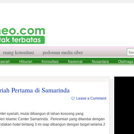
ruang konsultasi
pedoman media siber
aerah
Hiburan
Konsultasi
Nasional
Nusantara
Olahraga
aksi
Ruang Konsultasi
Tentang Kami
riah Pertama di Samarinda
Leave a Comment
el syariah, mulai dibangun di lahan kososng yang
ien Islamic Center Samarinda. Peresmian yang ditandai dengan
akan hotel bintang 3 ini siap dibangun dengan target selama 2