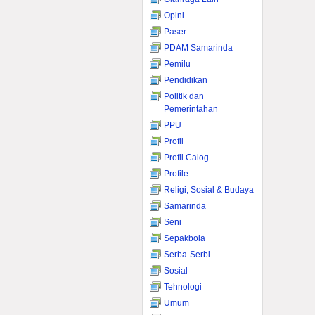
Opini
Paser
PDAM Samarinda
Pemilu
Pendidikan
Politik dan
Pemerintahan
PPU
Profil
Profil Calog
Profile
Religi, Sosial & Budaya
Samarinda
Seni
Sepakbola
Serba-Serbi
Sosial
Tehnologi
Umum