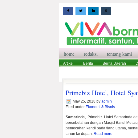
home
redaksi
tentang kami
Artikel
Berita
Berita Daerah
D
Wisata
Pedoman Media Siber
Red
Primebiz Hotel, Hotel Sya
May 25, 2018
by
admin
Filed under
Ekonomi & Bisnis
Samarinda,
Primebiz Hotel Samarinda dent
bersebelahan dengan Masjid Baitul Muttaq
pemecahan kendi pada tiang utama, menand
tahun ke depan.
Read more