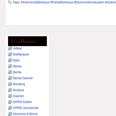
Tags:
#IndonesiaBerkarya #PartaiBerkarya #EkonomiKerakyatan #Huto
VivaBorneo
Artikel
Balikpapan
Batu
Berau
Berita
Berita Daerah
Bontang
Budaya
Daerah
DPRD Kaltim
DPRD Samarinda
Ekonomi & Bisnis