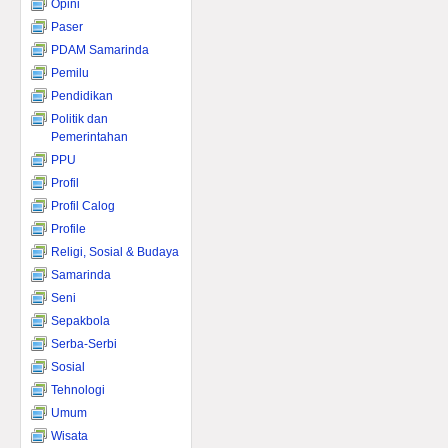
Opini
Paser
PDAM Samarinda
Pemilu
Pendidikan
Politik dan
Pemerintahan
PPU
Profil
Profil Calog
Profile
Religi, Sosial & Budaya
Samarinda
Seni
Sepakbola
Serba-Serbi
Sosial
Tehnologi
Umum
Wisata