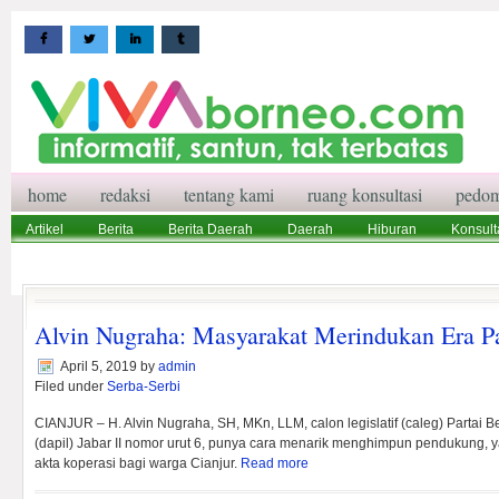
home
redaksi
tentang kami
ruang konsultasi
pedom
Artikel
Berita
Berita Daerah
Daerah
Hiburan
Konsult
Wisata
Pedoman Media Siber
Redaksi
Ruang Konsultasi
Alvin Nugraha: Masyarakat Merindukan Era P
April 5, 2019
by
admin
Filed under
Serba-Serbi
CIANJUR – H. Alvin Nugraha, SH, MKn, LLM, calon legislatif (caleg) Partai 
(dapil) Jabar II nomor urut 6, punya cara menarik menghimpun pendukung,
akta koperasi bagi warga Cianjur.
Read more