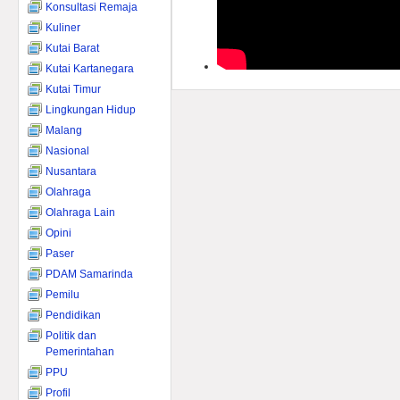
Konsultasi Remaja
Kuliner
Kutai Barat
Kutai Kartanegara
Kutai Timur
Lingkungan Hidup
Malang
Nasional
Nusantara
Olahraga
Olahraga Lain
Opini
Paser
PDAM Samarinda
Pemilu
Pendidikan
Politik dan
Pemerintahan
PPU
Profil