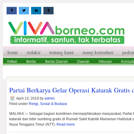
home
redaksi
tentang kami
ruang konsultasi
pedom
Artikel
Berita
Berita Daerah
Daerah
Hiburan
Konsult
Wisata
Pedoman Media Siber
Redaksi
Ruang Konsultasi
Partai Berkarya Gelar Operasi Katarak Gratis
April 13, 2019
by
admin
Filed under
Religi, Sosial & Budaya
MALAKA — Sebagai bagian komitmen mensejahterakan masyarakat, Partai 
katarak dan bibir sumbing gratis di Rumah Sakit Katolik Mariamun Haliluluk
Nusa Tenggara Timur (NTT).
Read more