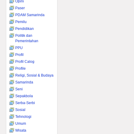
Opini
Paser
PDAM Samarinda
Pemilu
Pendidikan
Politik dan
Pemerintahan
PPU
Profil
Profil Calog
Profile
Religi, Sosial & Budaya
Samarinda
Seni
Sepakbola
Serba-Serbi
Sosial
Tehnologi
Umum
Wisata