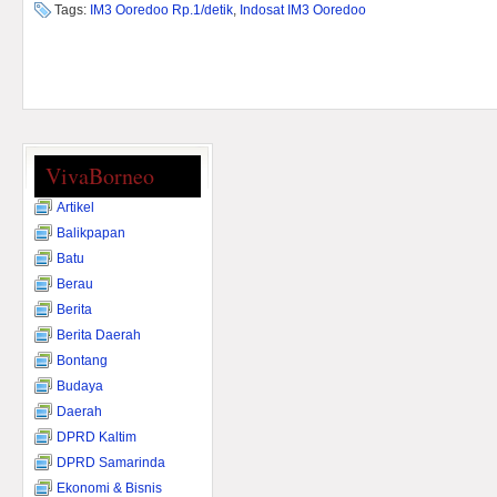
Tags:
IM3 Ooredoo Rp.1/detik
,
Indosat IM3 Ooredoo
VivaBorneo
Artikel
Balikpapan
Batu
Berau
Berita
Berita Daerah
Bontang
Budaya
Daerah
DPRD Kaltim
DPRD Samarinda
Ekonomi & Bisnis