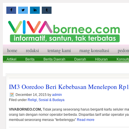
home
redaksi
tentang kami
ruang konsultasi
pedom
Artikel
Berita
Berita Daerah
Daerah
Hiburan
Konsult
Wisata
Pedoman Media Siber
Redaksi
Ruang Konsultasi
IM3 Ooredoo Beri Kebebasan Menelepon Rp1
December 14, 2015
by
admin
Filed under
Religi, Sosial & Budaya
VIVABORNEO.COM,
Tidak jarang seseorang harus berganti kartu seluler 
orang lain dengan nomor operator berbeda. Disparitas tarif antar operator y
membuat seseorang merasa “terbelenggu”
Read more