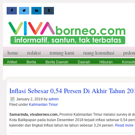
home
redaksi
tentang kami
ruang konsultasi
pedom
Artikel
Berita
Berita Daerah
Daerah
Hiburan
Konsult
Wisata
Pedoman Media Siber
Redaksi
Ruang Konsultasi
Inflasi Sebesar 0,54 Persen Di Akhir Tahun 20
January 2, 2019
by
admin
Filed under
Kalimantan Timur
Samarinda, vivaborneo.com,
Provinsi Kalimantan Timur melalui survey di 
Kota Balikpapan pada bulan Desember 2018 terjadi inflasi sebesar 0,54 pers
kalender dan tingkat Inflasi tahun ke tahun sebesar 3,24 persen.
Read more