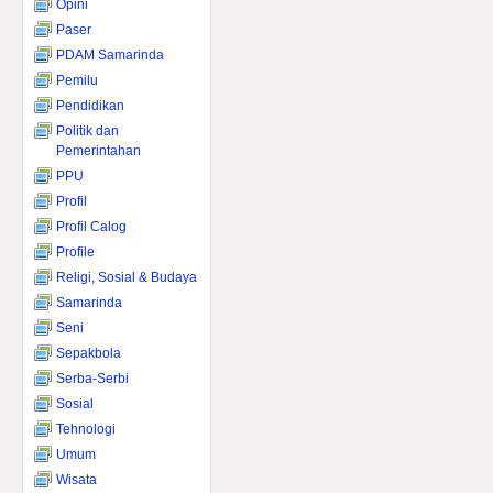
Opini
Paser
PDAM Samarinda
Pemilu
Pendidikan
Politik dan
Pemerintahan
PPU
Profil
Profil Calog
Profile
Religi, Sosial & Budaya
Samarinda
Seni
Sepakbola
Serba-Serbi
Sosial
Tehnologi
Umum
Wisata