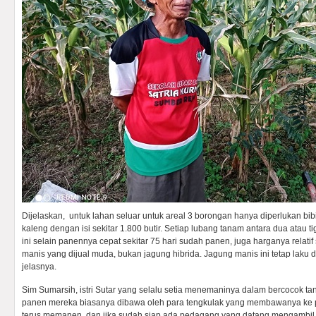
Dijelaskan, untuk lahan seluar untuk areal 3 borongan hanya diperlukan bi
kaleng dengan isi sekitar 1.800 butir. Setiap lubang tanam antara dua atau tig
ini selain panennya cepat sekitar 75 hari sudah panen, juga harganya relatif st
manis yang dijual muda, bukan jagung hibrida. Jagung manis ini tetap laku d
jelasnya.
Sim Sumarsih, istri Sutar yang selalu setia menemaninya dalam bercocok 
panen mereka biasanya dibawa oleh para tengkulak yang membawanya ke 
terus memanen, dan jika sudah siap ada pedagang yang datang mengambil,