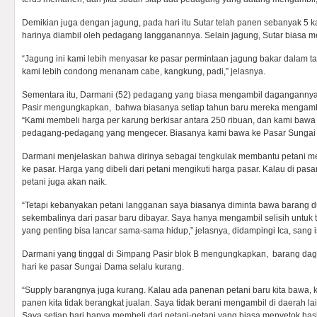
Demikian juga dengan jagung, pada hari itu Sutar telah panen sebanyak 5 
harinya diambil oleh pedagang langganannya. Selain jagung, Sutar biasa 
“Jagung ini kami lebih menyasar ke pasar permintaan jagung bakar dalam tah
kami lebih condong menanam cabe, kangkung, padi,” jelasnya.
Sementara itu, Darmani (52) pedagang yang biasa mengambil dagangannya 
Pasir mengungkapkan, bahwa biasanya setiap tahun baru mereka mengambil
“Kami membeli harga per karung berkisar antara 250 ribuan, dan kami bawa 
pedagang-pedagang yang mengecer. Biasanya kami bawa ke Pasar Sungai 
Darmani menjelaskan bahwa dirinya sebagai tengkulak membantu petani 
ke pasar. Harga yang dibeli dari petani mengikuti harga pasar. Kalau di pasa
petani juga akan naik.
“Tetapi kebanyakan petani langganan saya biasanya diminta bawa barang dul
sekembalinya dari pasar baru dibayar. Saya hanya mengambil selisih untuk t
yang penting bisa lancar sama-sama hidup,” jelasnya, didampingi Ica, sang is
Darmani yang tinggal di Simpang Pasir blok B mengungkapkan, barang da
hari ke pasar Sungai Dama selalu kurang.
“Supply barangnya juga kurang. Kalau ada panenan petani baru kita bawa, k
panen kita tidak berangkat jualan. Saya tidak berani mengambil di daerah la
Saya setiap hari hanya membeli dari petani-petani yang biasa menyetok hasil