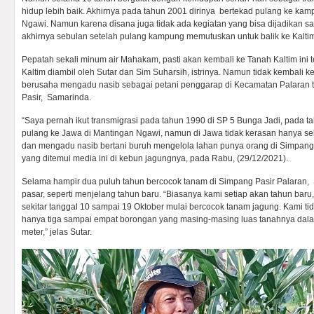
hidup lebih baik. Akhirnya pada tahun 2001 dirinya bertekad pulang ke ka
Ngawi. Namun karena disana juga tidak ada kegiatan yang bisa dijadikan 
akhirnya sebulan setelah pulang kampung memutuskan untuk balik ke Kaltim
Pepatah sekali minum air Mahakam, pasti akan kembali ke Tanah Kaltim ini 
Kaltim diambil oleh Sutar dan Sim Suharsih, istrinya. Namun tidak kembali
berusaha mengadu nasib sebagai petani penggarap di Kecamatan Palaran 
Pasir, Samarinda.
“Saya pernah ikut transmigrasi pada tahun 1990 di SP 5 Bunga Jadi, pada t
pulang ke Jawa di Mantingan Ngawi, namun di Jawa tidak kerasan hanya se
dan mengadu nasib bertani buruh mengelola lahan punya orang di Simpang P
yang ditemui media ini di kebun jagungnya, pada Rabu, (29/12/2021).
Selama hampir dua puluh tahun bercocok tanam di Simpang Pasir Palaran, 
pasar, seperti menjelang tahun baru. “Biasanya kami setiap akan tahun baru
sekitar tanggal 10 sampai 19 Oktober mulai bercocok tanam jagung. Kami t
hanya tiga sampai empat borongan yang masing-masing luas tanahnya dala
meter,” jelas Sutar.