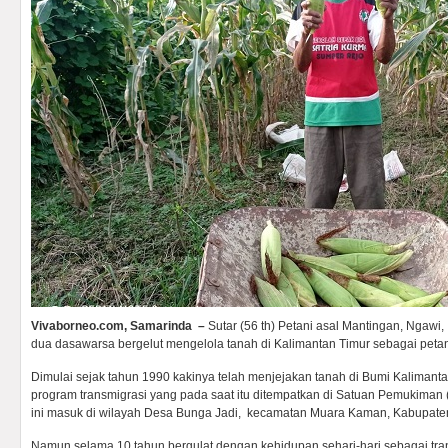
Vivaborneo.com, Samarinda –
Sutar (56 th) Petani asal Mantingan, Ngawi,
dua dasawarsa bergelut mengelola tanah di Kalimantan Timur sebagai petan
Dimulai sejak tahun 1990 kakinya telah menjejakan tanah di Bumi Kalimant
program transmigrasi yang pada saat itu ditempatkan di Satuan Pemukiman
ini masuk di wilayah Desa Bunga Jadi, kecamatan Muara Kaman, Kabupaten
Namun selama 10 tahun bergulat dengan kehidupan sehari-hari sebagai tr