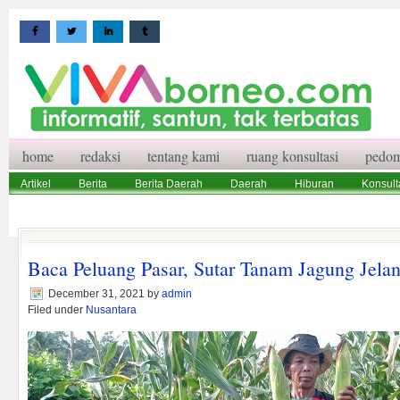
home
redaksi
tentang kami
ruang konsultasi
pedom
Artikel
Berita
Berita Daerah
Daerah
Hiburan
Konsult
Wisata
Pedoman Media Siber
Redaksi
Ruang Konsultasi
Baca Peluang Pasar, Sutar Tanam Jagung Jela
December 31, 2021
by
admin
Filed under
Nusantara