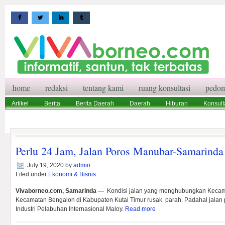
home
redaksi
tentang kami
ruang konsultasi
pedom
Artikel
Berita
Berita Daerah
Daerah
Hiburan
Konsult
Wisata
Pedoman Media Siber
Redaksi
Ruang Konsultasi
Perlu 24 Jam, Jalan Poros Manubar-Samarinda
July 19, 2020
by
admin
Filed under
Ekonomi & Bisnis
Vivaborneo.com, Samarinda —
Kondisi jalan yang menghubungkan Kecam
Kecamatan Bengalon di Kabupaten Kutai Timur rusak parah. Padahal jalan 
Industri Pelabuhan Internasional Maloy.
Read more