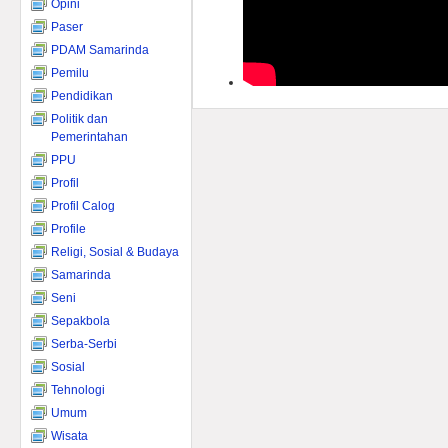
Opini
Paser
PDAM Samarinda
Pemilu
Pendidikan
Politik dan
Pemerintahan
PPU
Profil
Profil Calog
Profile
Religi, Sosial & Budaya
Samarinda
Seni
Sepakbola
Serba-Serbi
Sosial
Tehnologi
Umum
Wisata