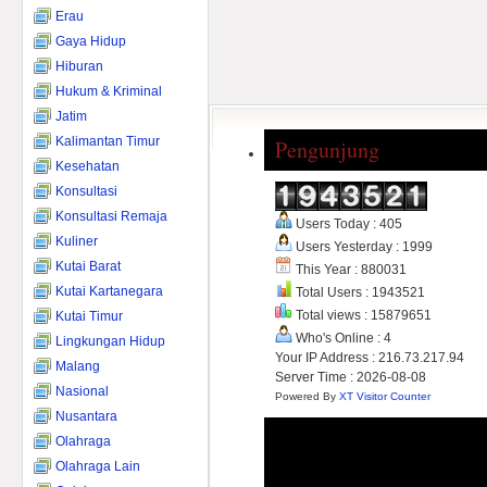
Erau
Gaya Hidup
Hiburan
Hukum & Kriminal
Jatim
Kalimantan Timur
Pengunjung
Kesehatan
Konsultasi
Konsultasi Remaja
Users Today : 405
Kuliner
Users Yesterday : 1999
Kutai Barat
This Year : 880031
Kutai Kartanegara
Total Users : 1943521
Total views : 15879651
Kutai Timur
Who's Online : 4
Lingkungan Hidup
Your IP Address : 216.73.217.94
Malang
Server Time : 2026-08-08
Nasional
Powered By
XT Visitor Counter
Nusantara
Olahraga
Olahraga Lain