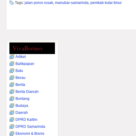
Tags:
jalan poros rusak
,
manubar-samarinda
,
pemkab kutai timur
VivaBorneo
Artikel
Balikpapan
Batu
Berau
Berita
Berita Daerah
Bontang
Budaya
Daerah
DPRD Kaltim
DPRD Samarinda
Ekonomi & Bisnis