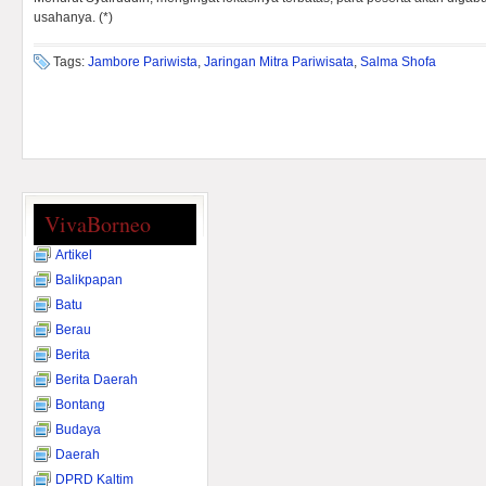
usahanya. (*)
Tags:
Jambore Pariwista
,
Jaringan Mitra Pariwisata
,
Salma Shofa
VivaBorneo
Artikel
Balikpapan
Batu
Berau
Berita
Berita Daerah
Bontang
Budaya
Daerah
DPRD Kaltim