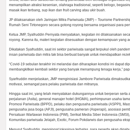
menampilkan atraksi kesenian, olahraga tradisional, seperti belogo, begasi
masak ikan terbang, sup ikan dan fruit carving atau ukir buah.
JP dilaksanakan oleh Jaringan Mitra Pariwisata (JMP) – Tourisme Partners
Rumah Seni Tirtonegoro secara gotong royong bersama organisasi para pe
Ketua JMP, Syafruddin Pernyata menyatakan, kegiatan ini dilaksanakan sec
royong. Karena itu, materi kegiatan disesuaikan dengan kemampuan yang a
Dikatakan Syafruddin, saat ini sektor pariwisata sangat terpukul oleh pande
insan pariwisata dan mitra tak bisa berbuat banyak untuk mendapatkan rezeki 
“Covid-19 sebulan terakhir ini melandai dan diharapkan kondisi ini dapat d
membangkitkan kembali sektor yang banyak menampung tenaga kerja,” papa
Syarfruddin menjelaskan, JMP menginisiasi Jambore Pariwisata dimaksud
motivasi, semangat para pelaku pariwisata dan mitranya.
Hingga saat ini, yang telah menyatakan dukungannya untuk berperan serta a
perjalanan (Asita), general manajer hotel (IHGMA), perhimpunan usaha taman
Promosi Pariwisata (BPPD), pelaku dan pengusaha pariwisata (ASPPI), Masy
pengusaha jasa boga (APJI), pengusaha pameran (Asperapi), asosiasi pemb
Persatuan Wartawan Indonesia (PWI), Serikat Media Siber Indonesia (SMSI), 
Komunitas pariwisata Jelajah, Exotic, Forum Pokdarwis dan pengusaha ekspor
Menurut Syafruddin, mengingat lokasinya terbatas, para peserta akan digab