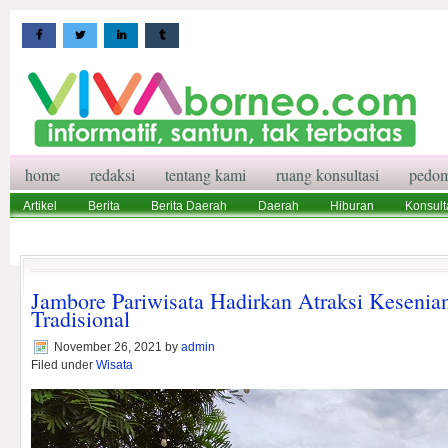
home
redaksi
tentang kami
ruang konsultasi
pedom
Artikel
Berita
Berita Daerah
Daerah
Hiburan
Konsult
Wisata
Pedoman Media Siber
Redaksi
Ruang Konsultasi
Jambore Pariwisata Hadirkan Atraksi Kesenia
Tradisional
November 26, 2021
by
admin
Filed under
Wisata