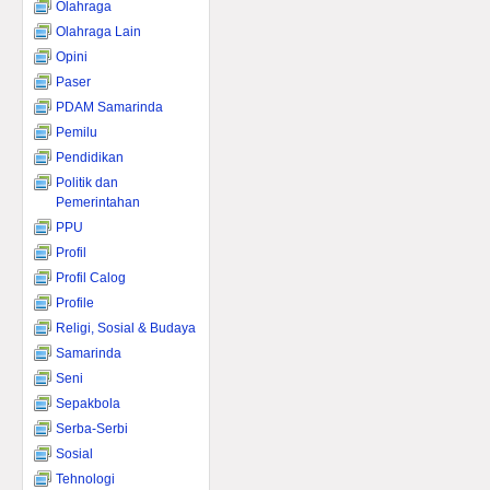
Olahraga
Olahraga Lain
Opini
Paser
PDAM Samarinda
Pemilu
Pendidikan
Politik dan
Pemerintahan
PPU
Profil
Profil Calog
Profile
Religi, Sosial & Budaya
Samarinda
Seni
Sepakbola
Serba-Serbi
Sosial
Tehnologi