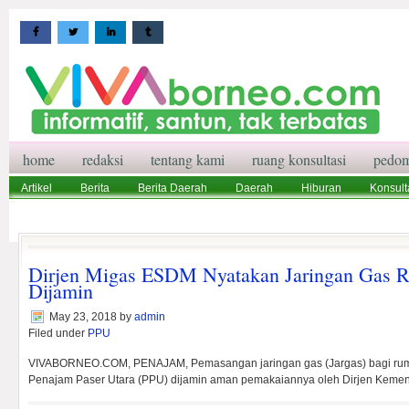
home
redaksi
tentang kami
ruang konsultasi
pedom
Artikel
Berita
Berita Daerah
Daerah
Hiburan
Konsult
Wisata
Pedoman Media Siber
Redaksi
Ruang Konsultasi
Dirjen Migas ESDM Nyatakan Jaringan Gas 
Dijamin
May 23, 2018
by
admin
Filed under
PPU
VIVABORNEO.COM, PENAJAM, Pemasangan jaringan gas (Jargas) bagi rum
Penajam Paser Utara (PPU) dijamin aman pemakaiannya oleh Dirjen Keme