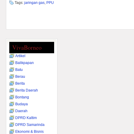
Tags:
jaringan gas
,
PPU
VivaBorneo
Artikel
Balikpapan
Batu
Berau
Berita
Berita Daerah
Bontang
Budaya
Daerah
DPRD Kaltim
DPRD Samarinda
Ekonomi & Bisnis