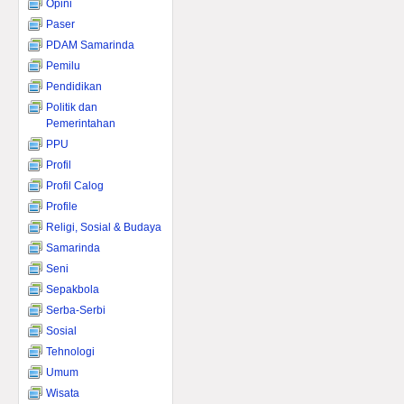
Opini
Paser
PDAM Samarinda
Pemilu
Pendidikan
Politik dan
Pemerintahan
PPU
Profil
Profil Calog
Profile
Religi, Sosial & Budaya
Samarinda
Seni
Sepakbola
Serba-Serbi
Sosial
Tehnologi
Umum
Wisata