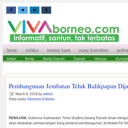
home
redaksi
tentang kami
ruang konsultasi
pedom
Artikel
Berita
Berita Daerah
Daerah
Hiburan
Konsult
Wisata
Pedoman Media Siber
Redaksi
Ruang Konsultasi
Pembangunan Jembatan Teluk Balikpapan Dij
March 8, 2018
by
admin
Filed under
Ekonomi & Bisnis
PENAJAM
, Gubernur Kalimantan Timur (Kaltim) Awang Faroek Ishak mengat
akan dilakukan pemancangan tiang pertama pembangunan JembatanTol Te