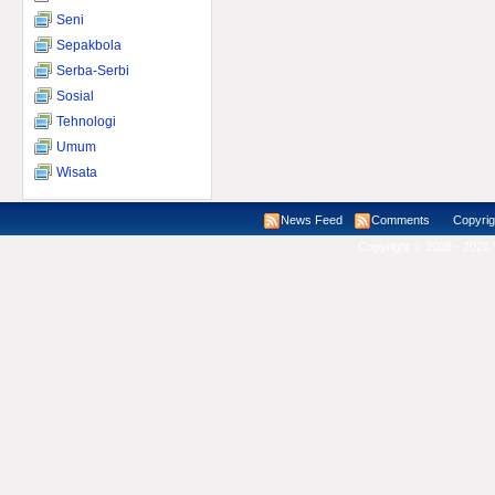
Seni
Sepakbola
Serba-Serbi
Sosial
Tehnologi
Umum
Wisata
News Feed
Comments
Copyright ©
Copyright © 2008 - 2026 