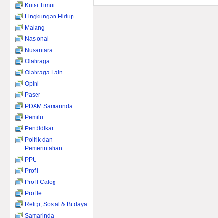
Kutai Timur
Lingkungan Hidup
Malang
Nasional
Nusantara
Olahraga
Olahraga Lain
Opini
Paser
PDAM Samarinda
Pemilu
Pendidikan
Politik dan
Pemerintahan
PPU
Profil
Profil Calog
Profile
Religi, Sosial & Budaya
Samarinda