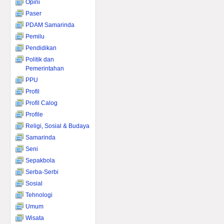
Opini
Paser
PDAM Samarinda
Pemilu
Pendidikan
Politik dan
Pemerintahan
PPU
Profil
Profil Calog
Profile
Religi, Sosial & Budaya
Samarinda
Seni
Sepakbola
Serba-Serbi
Sosial
Tehnologi
Umum
Wisata