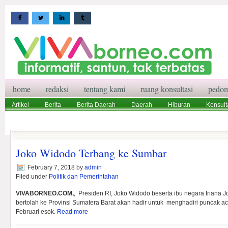
home
redaksi
tentang kami
ruang konsultasi
pedom
Artikel
Berita
Berita Daerah
Daerah
Hiburan
Konsult
Wisata
Pedoman Media Siber
Redaksi
Ruang Konsultasi
Joko Widodo Terbang ke Sumbar
February 7, 2018
by
admin
Filed under
Politik dan Pemerintahan
VIVABORNEO.COM,
, Presiden RI, Joko Widodo beserta ibu negara Iriana 
bertolah ke Provinsi Sumatera Barat akan hadir untuk menghadiri puncak ac
Februari esok.
Read more