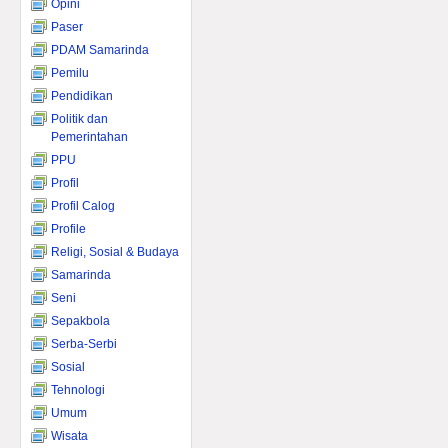
Opini
Paser
PDAM Samarinda
Pemilu
Pendidikan
Politik dan
Pemerintahan
PPU
Profil
Profil Calog
Profile
Religi, Sosial & Budaya
Samarinda
Seni
Sepakbola
Serba-Serbi
Sosial
Tehnologi
Umum
Wisata