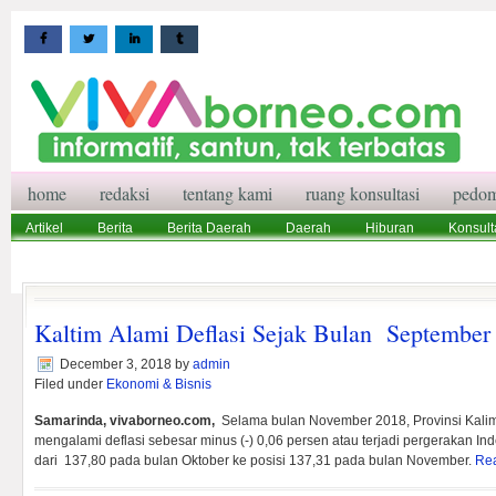
home
redaksi
tentang kami
ruang konsultasi
pedom
Artikel
Berita
Berita Daerah
Daerah
Hiburan
Konsult
Wisata
Pedoman Media Siber
Redaksi
Ruang Konsultasi
Kaltim Alami Deflasi Sejak Bulan September
December 3, 2018
by
admin
Filed under
Ekonomi & Bisnis
Samarinda, vivaborneo.com,
Selama bulan November 2018, Provinsi Kalim
mengalami deflasi sebesar minus (-) 0,06 persen atau terjadi pergerakan 
dari 137,80 pada bulan Oktober ke posisi 137,31 pada bulan November.
Re