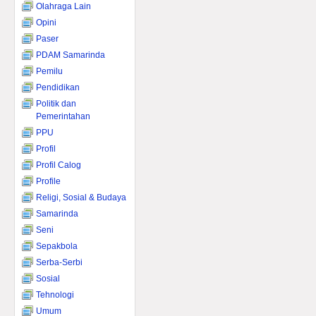
Olahraga Lain
Opini
Paser
PDAM Samarinda
Pemilu
Pendidikan
Politik dan
Pemerintahan
PPU
Profil
Profil Calog
Profile
Religi, Sosial & Budaya
Samarinda
Seni
Sepakbola
Serba-Serbi
Sosial
Tehnologi
Umum