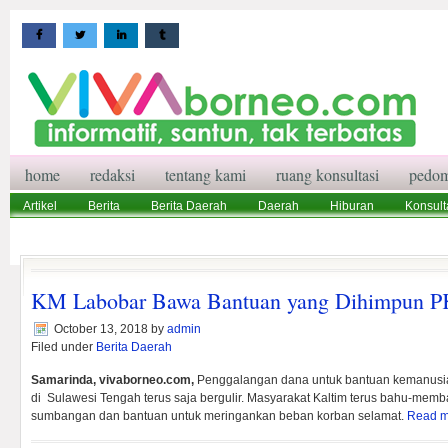
home
redaksi
tentang kami
ruang konsultasi
pedom
Artikel
Berita
Berita Daerah
Daerah
Hiburan
Konsult
Wisata
Pedoman Media Siber
Redaksi
Ruang Konsultasi
KM Labobar Bawa Bantuan yang Dihimpun P
October 13, 2018
by
admin
Filed under
Berita Daerah
Samarinda, vivaborneo.com,
Penggalangan dana untuk bantuan kemanusi
di Sulawesi Tengah terus saja bergulir. Masyarakat Kaltim terus bahu-m
sumbangan dan bantuan untuk meringankan beban korban selamat.
Read m