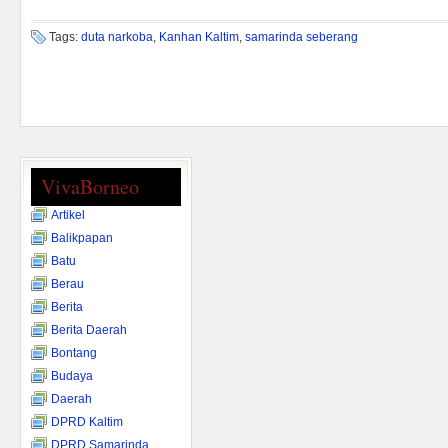
Tags:
duta narkoba
,
Kanhan Kaltim
,
samarinda seberang
VivaBorneo
Artikel
Balikpapan
Batu
Berau
Berita
Berita Daerah
Bontang
Budaya
Daerah
DPRD Kaltim
DPRD Samarinda