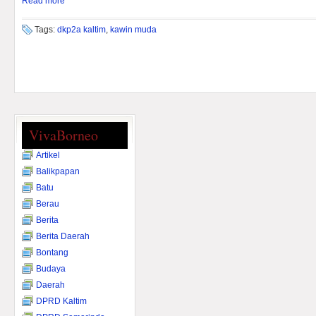
Read more
Tags:
dkp2a kaltim
,
kawin muda
VivaBorneo
Artikel
Balikpapan
Batu
Berau
Berita
Berita Daerah
Bontang
Budaya
Daerah
DPRD Kaltim