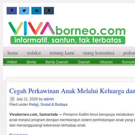
home
redaksi
tentang kami
ruang konsultasi
pedom
Artikel
Berita
Berita Daerah
Daerah
Hiburan
Konsult
Wisata
Pedoman Media Siber
Redaksi
Ruang Konsultasi
Cegah Perkawinan Anak Melalui Keluarga dan
July 11, 2020
by
admin
Filed under
Religi, Sosial & Budaya
Vivaborneo.com, Samarinda —
Pemprov Kaltim terus berupaya melakukan
anak melalui program dengan membangun sistem perlindungan anak yang 
dan menanggulangi kekerasan terhadap anak.