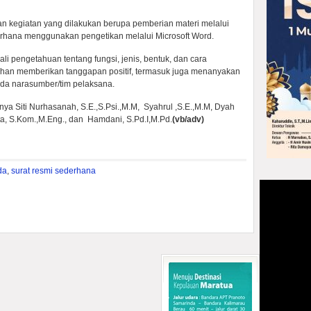
ran kegiatan yang dilakukan berupa pemberian materi melalui
rhana menggunakan pengetikan melalui Microsoft Word.
li pengetahuan tentang fungsi, jenis, bentuk, dan cara
ihan memberikan tanggapan positif, termasuk juga menanyakan
ada narasumber/tim pelaksana.
nya Siti Nurhasanah, S.E.,S.Psi.,M.M, Syahrul ,S.E.,M.M, Dyah
ta, S.Kom.,M.Eng., dan Hamdani, S.Pd.I,M.Pd.
(vb/adv)
da
,
surat resmi sederhana