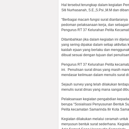
Hal tersebut terungkap dalam kegiatan Pe
Siti Nurhasanah, S.E.,S.Psi.,M.M dan diban
“Berbagai macam fungsi surat diantaranya s
pedoman pelaksanaan kerja, dan sebagainy
Pengurus RT 37 Kelurahan Pelita Kecamata
Ditambahkan jika dalam kegiatan ini dije
yang sering dipakai dalam setiap aktivita
kaidah ejaan yang berlaku dan menggunaka
dibuat sesuai dengan tujuan dari penulisan
Pengurus RT 37 Kelurahan Pelita kecamata
ini. Penulisan surat dinas yang masih man
mendasar keilmuan dalam menulis surat di
Sejauh survey yang telah dilakukan terda
menulis surat dinas yang mana sangat dibu
Pelaksanaan kegiatan pengabdian kepada
berupa “Sosialisasi Penyusunan Bentuk S
Pelita kecamatan Samarinda Ilir Kota Sama
Kegiatan dilakukan melalui ceramah unt
menyusun bentuk surat sederhana. Kegiata