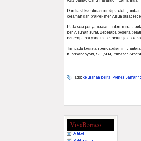
Aziz Samad Gang Hasanudin Samarinda.
Dari hasil koordinasi ini, diperoleh gamba
ceramah dan praktek menyusun surat sede
Pada sesi penyampaian materi, mitra dibeka
penyusunan surat. Beberapa peserta pelat
beberapa hal yang masih belum jelas kep
Tim pada kegiatan pengabdian ini diantara
Kusrihandayani, S.E.,M.M, Almasari Aksen
Tags:
kelurahan pelita
,
Polnes Samarin
VivaBorneo
Artikel
Balikpapan