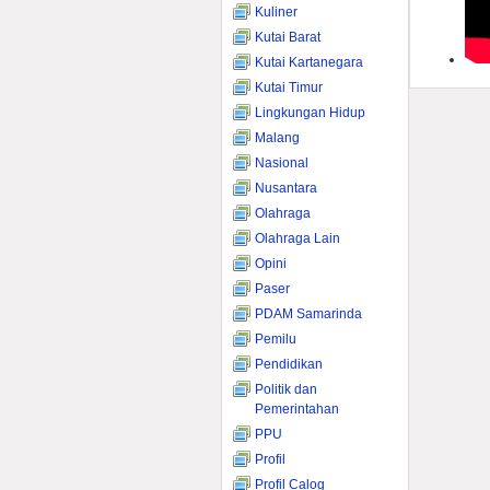
Kuliner
Kutai Barat
Kutai Kartanegara
Kutai Timur
Lingkungan Hidup
Malang
Nasional
Nusantara
Olahraga
Olahraga Lain
Opini
Paser
PDAM Samarinda
Pemilu
Pendidikan
Politik dan
Pemerintahan
PPU
Profil
Profil Calog