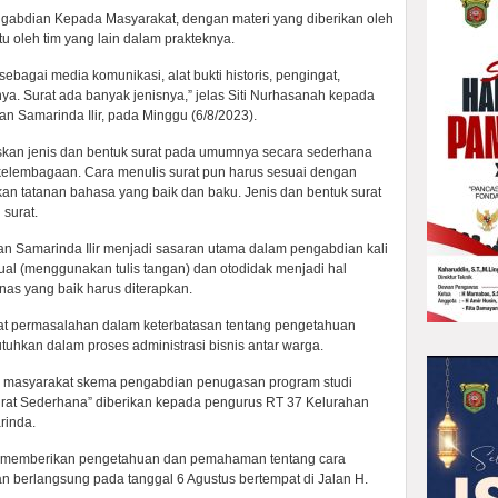
ngabdian Kepada Masyarakat, dengan materi yang diberikan oleh
tu oleh tim yang lain dalam prakteknya.
ebagai media komunikasi, alat bukti historis, pengingat,
a. Surat ada banyak jenisnya,” jelas Siti Nurhasanah kepada
n Samarinda Ilir, pada Minggu (6/8/2023).
laskan jenis dan bentuk surat pada umumnya secara sederhana
s kelembagaan. Cara menulis surat pun harus sesuai dengan
n tatanan bahasa yang baik dan baku. Jenis dan bentuk surat
 surat.
n Samarinda Ilir menjadi sasaran utama dalam pengabdian kali
ual (menggunakan tulis tangan) dan otodidak menjadi hal
nas yang baik harus diterapkan.
pat permasalahan dalam keterbatasan tentang pengetahuan
tuhkan dalam proses administrasi bisnis antar warga.
 masyarakat skema pengabdian penugasan program studi
urat Sederhana”
diberikan kepada pengurus RT 37 Kelurahan
rinda.
uk memberikan pengetahuan dan pemahaman tentang cara
n berlangsung pada tanggal 6 Agustus bertempat di Jalan H.