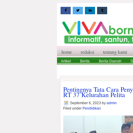
home
redaksi
tentang kami
Artikel
Berita
Berita Daerah
D
Wisata
Pedoman Media Siber
Red
Pentingnya Tata Cara Pen
RT 37 Kelurahan Pelita
September 6, 2023
by
admin
Filed under
Pendidikan