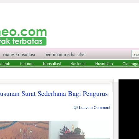
ruang konsultasi
pedoman media siber
aerah
Hiburan
Konsultasi
Nasional
Nusantara
Olahraga
aksi
Ruang Konsultasi
Tentang Kami
yusunan Surat Sederhana Bagi Pengurus
Leave a Comment