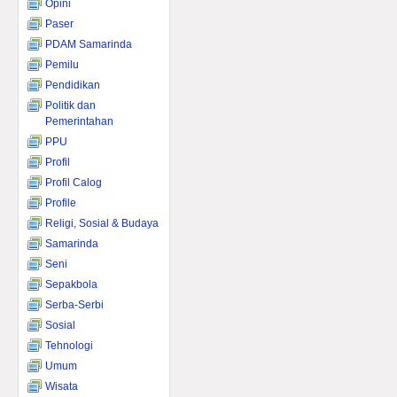
Opini
Paser
PDAM Samarinda
Pemilu
Pendidikan
Politik dan
Pemerintahan
PPU
Profil
Profil Calog
Profile
Religi, Sosial & Budaya
Samarinda
Seni
Sepakbola
Serba-Serbi
Sosial
Tehnologi
Umum
Wisata