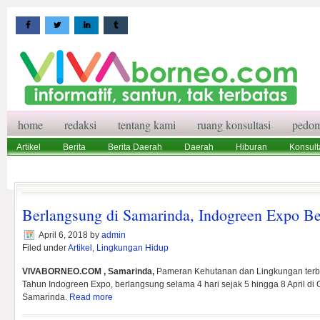
home
redaksi
tentang kami
ruang konsultasi
pedom
Artikel
Berita
Berita Daerah
Daerah
Hiburan
Konsult
Wisata
Pedoman Media Siber
Redaksi
Ruang Konsultasi
Berlangsung di Samarinda, Indogreen Expo B
April 6, 2018
by
admin
Filed under
Artikel
,
Lingkungan Hidup
VIVABORNEO.COM , Samarinda,
Pameran Kehutanan dan Lingkungan terbe
Tahun Indogreen Expo, berlangsung selama 4 hari sejak 5 hingga 8 April di
Samarinda.
Read more