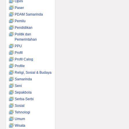
Opini
Paser
PDAM Samarinda
Pemilu
Pendidikan
Politik dan
Pemerintahan
PPU
Profil
Profil Calog
Profile
Religi, Sosial & Budaya
Samarinda
Seni
Sepakbola
Serba-Serbi
Sosial
Tehnologi
Umum
Wisata