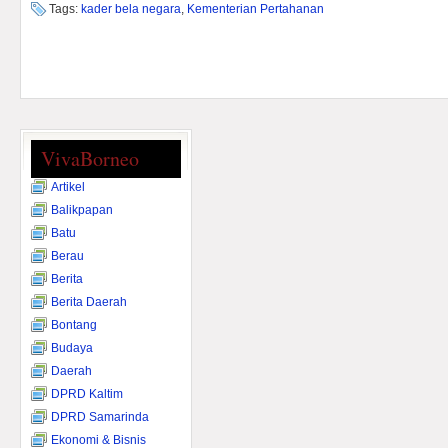
Tags:
kader bela negara
,
Kementerian Pertahanan
VivaBorneo
Artikel
Balikpapan
Batu
Berau
Berita
Berita Daerah
Bontang
Budaya
Daerah
DPRD Kaltim
DPRD Samarinda
Ekonomi & Bisnis