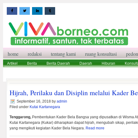
home
redaksi
tentang kami
ruang konsultasi
pedom
Artikel
Berita
Berita Daerah
Daerah
Hiburan
Konsult
Wisata
Pedoman Media Siber
Redaksi
Ruang Konsultasi
Hijrah, Perilaku dan Disiplin melalui Kader B
September 16, 2018
by
admin
Filed under
Kutai Kartanegara
Tenggarong,
Pembentukan Kader Bela Bangsa yang dipusatkan di Wisma Atl
Kutai Kartanegara (Kukar) diharapkan dapat hijrah, mengubah sikap, perilaku
yang mengikuti kegiatan Kader Bela Negara.
Read more