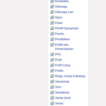
Nusantara
Olahraga
Olahraga Lain
Opini
Paser
PDAM Samarinda
Pemilu
Pendidikan
Politik dan
Pemerintahan
PPU
Profil
Profil Calog
Profile
Religi, Sosial & Budaya
Samarinda
Seni
Sepakbola
Serba-Serbi
Sosial