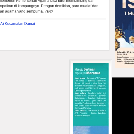
 memohon Kementerian Agama bisa turut membimbing dan
empatkan di kampungnya. Dengan demikian, para mualaf dan
ngan agama yang sempurna.
(arf)
UA) Kecamatan Damai