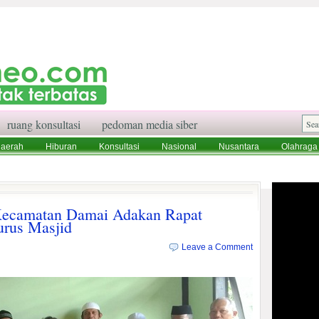
ruang konsultasi
pedoman media siber
aerah
Hiburan
Konsultasi
Nasional
Nusantara
Olahraga
aksi
Ruang Konsultasi
Tentang Kami
ecamatan Damai Adakan Rapat
urus Masjid
Leave a Comment