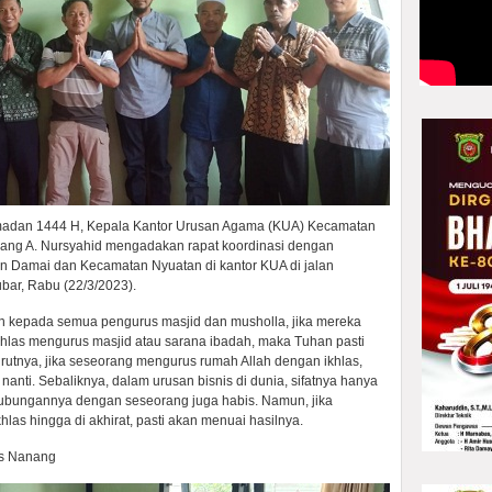
adan 1444 H, Kepala Kantor Urusan Agama (KUA) Kecamatan
nang A. Nursyahid mengadakan rapat koordinasi dengan
n Damai dan Kecamatan Nyuatan di kantor KUA di jalan
ar, Rabu (22/3/2023).
 kepada semua pengurus masjid dan musholla, jika mereka
las mengurus masjid atau sarana ibadah, maka Tuhan pasti
rutnya, jika seseorang mengurus rumah Allah dengan ikhlas,
nanti. Sebaliknya, dalam urusan bisnis di dunia, sifatnya hanya
hubungannya dengan seseorang juga habis. Namun, jika
las hingga di akhirat, pasti akan menuai hasilnya.
as Nanang