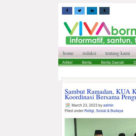
home
redaksi
tentang kami
Artikel
Berita
Berita Daerah
D
Wisata
Pedoman Media Siber
Red
Sambut Ramadan, KUA K
Koordinasi Bersama Peng
March 23, 2023
by
admin
Filed under
Religi, Sosial & Budaya