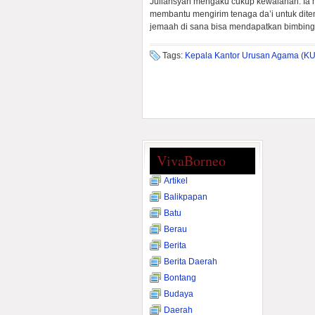
Juliansyah mengaku cukup kewalahan. Ia
membantu mengirim tenaga da’i untuk dit
jemaah di sana bisa mendapatkan bimbi
Tags:
Kepala Kantor Urusan Agama (K
VivaBorneo
Artikel
Balikpapan
Batu
Berau
Berita
Berita Daerah
Bontang
Budaya
Daerah